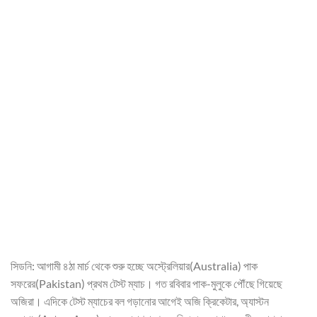
সিডনি: আগামী ৪ঠা মার্চ থেকে শুরু হচ্ছে অস্ট্রেলিয়ার(Australia) পাক
সফরের(Pakistan) প্রথম টেস্ট ম্যাচ। গত রবিবার পাক-মুলুকে পৌঁছে গিয়েছে
অজিরা। এদিকে টেস্ট ম্যাচের বল গড়ানোর আগেই অজি ক্রিকেটার, অ্যাস্টন