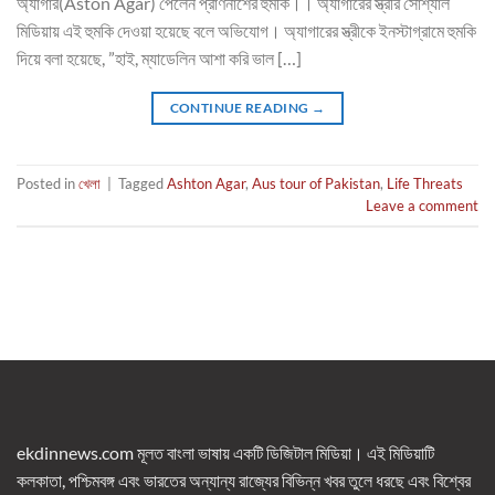
অ্যাগার(Aston Agar) পেলেন প্রাণনাশের হুমকি।। অ্যাগারের স্ত্রীর সোশ্যাল
মিডিয়ায় এই হুমকি দেওয়া হয়েছে বলে অভিযোগ। অ্যাগারের স্ত্রীকে ইনস্টাগ্রামে হুমকি
দিয়ে বলা হয়েছে, ”হাই, ম্যাডেলিন আশা করি ভাল […]
CONTINUE READING
→
Posted in
খেলা
|
Tagged
Ashton Agar
,
Aus tour of Pakistan
,
Life Threats
Leave a comment
ekdinnews.com মূলত বাংলা ভাষায় একটি ডিজিটাল মিডিয়া। এই মিডিয়াটি
কলকাতা, পশ্চিমবঙ্গ এবং ভারতের অন্যান্য রাজ্যের বিভিন্ন খবর তুলে ধরছে এবং বিশ্বের