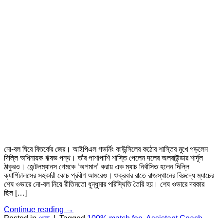
নো-বল ঘিরে বিতর্কের জের। আইপিএল গভর্নিং কাউন্সিলের কঠোর শাস্তির মুখে পড়লেন
দিল্লি অধিনায়ক ঋষভ পন্থ। তাঁর পাশাপাশি শাস্তি পেলেন দলের অলরাউন্ডার শার্দূল
ঠাকুরও। জেন্টলম্যানস গেমকে ‘অপমান’ করায় এক ম্যাচ নির্বাসিত হলেন দিল্লি
ক্যাপিটালসের সহকারী কোচ প্রবীণ আমরেও। শুক্রবার রাতে রাজস্থানের বিরুদ্ধে ম্যাচের
শেষ ওভারে নো-বল নিয়ে রীতিমতো ধুন্ধুমার পরিস্থিতি তৈরি হয়। শেষ ওভারে দরকার
ছিল […]
Continue reading
→