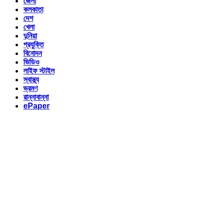
জেলা
কলকাতা
দেশ
খেলা
দুনিয়া
প্রযুক্তি
বিনোদন
ভিডিও
লাইফ স্টাইল
স্বাস্থ্য
ভ্রমণ
রান্নাবান্না
ePaper