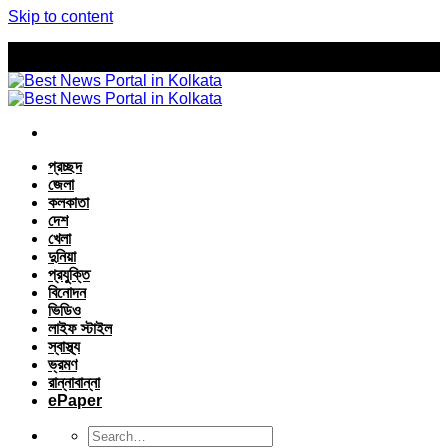
Skip to content
প্রচ্ছদ
জেলা
কলকাতা
দেশ
খেলা
দুনিয়া
প্রযুক্তি
বিনোদন
ভিডিও
লাইফ স্টাইল
স্বাস্থ্য
ভ্রমণ
রান্নাবান্না
ePaper