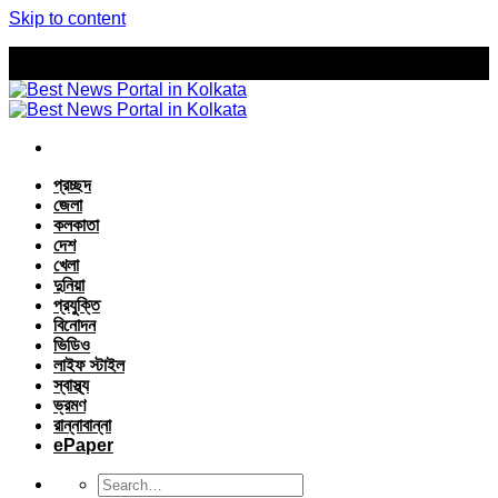
Skip to content
প্রচ্ছদ
জেলা
কলকাতা
দেশ
খেলা
দুনিয়া
প্রযুক্তি
বিনোদন
ভিডিও
লাইফ স্টাইল
স্বাস্থ্য
ভ্রমণ
রান্নাবান্না
ePaper