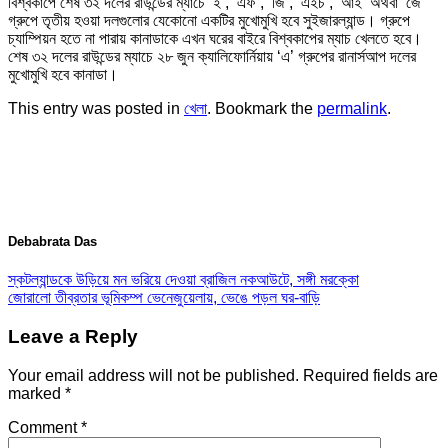
বিশ্বকাপে শেষ ৩২ দলের রাউন্ডের ম্যাচে ‘ই’, ‘এফ’, ‘জি’, ‘এইচ’, ‘আই’ অথবা ‘জে’
গ্রুপে তৃতীয় হওয়া দলগুলোর যেকোনো একটির মুখোমুখি হবে সুইজারল্যান্ড। গ্রুপে
চ্যাম্পিয়ন হতে না পারায় কানাডাকে এখন ঘরের বাইরে বিশ্বকাপের ম্যাচ খেলতে হবে।
শেষ ৩২ দলের রাউন্ডের ম্যাচে ২৮ জুন ক্যালিফোর্নিয়ায় ‘এ’ গ্রুপের রানার্সআপ দলের
মুখোমুখি হবে কানাডা।
This entry was posted in
খেলা
. Bookmark the
permalink
.
Debabrata Das
স্কটল্যান্ডকে উড়িয়ে মন ভরিয়ে দেওয়া ব্রাজিল নকআউটে, সঙ্গী মরক্কো
জোরালো তীব্রতার ভূমিকম্প ভেনেজুয়েলায়, ভেঙে পড়ল ঘর-বাড়ি
Leave a Reply
Your email address will not be published.
Required fields are
marked
*
Comment
*