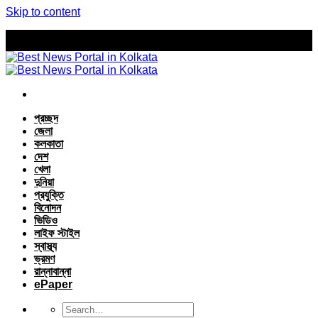
Skip to content
প্রচ্ছদ
জেলা
কলকাতা
দেশ
খেলা
দুনিয়া
প্রযুক্তি
বিনোদন
ভিডিও
লাইফ স্টাইল
স্বাস্থ্য
ভ্রমণ
রান্নাবান্না
ePaper