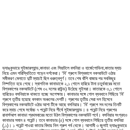
ভ্যাঙ্কুভারে সুইজারল্যান্ড,কানাডা এবং সিয়াটলে বসনিয়া ও হার্জেগোভিনা,কাতার ম্যাচ
নিয়ে এমন পরিস্থিতিতে পড়েন দর্শকেরা। ‘বি’ গ্রুপে বিশ্বকাপে নকআউটে ওঠার
সমীকরণ মেলাতে দুটি ম্যাচই ছিল গুরুত্বপূর্ণ। তবে শেষ বাঁশি বাজার পর সবকিছুর
নিষ্পত্তি হয়ে গেছে। স্বাগতিক কানাডাকে ২,১ গোলে হারিয়ে টানা চতুর্থবারের মতো
বিশ্বকাপের নকআউটে (শেষ ৩২ দলের রাউন্ড) উঠেছে সুইসরা। কাতারকে ৩,১ গোলে
হারিয়েও বসনিয়াকে থাকতে হচ্ছে অপেক্ষায়। কানাডার সঙ্গে গোল ব্যবধানে পিছিয়ে ‘বি’
গ্রুপে তৃতীয় হয়েছে বলকান অঞ্চলের দেশটি। গ্রুপের তৃতীয় সেরা দল হিসেবে
বিশ্বকাপের নকআউটে ওঠার আশা টিকে আছে বসনিয়ার। ‘বি’ গ্রুপে সব দলের তিনটি
করে ম্যাচ শেষে সর্বোচ্চ ৭ পয়েন্ট নিয়ে শীর্ষে সুইজারল্যান্ড। ৪ পয়েন্ট নিয়ে গ্রুপের
রানার্সআপ কানাডা প্রথমবারের মতো উঠল বিশ্বকাপের নকআউট পর্বে। বসনিয়ার সংগ্রহও
কানাডার সমান ৪ পয়েন্ট। তবে কানাডার (৫) সঙ্গে গোল ব্যবধানে পিছিয়ে তৃতীয় বসনিয়া
(,১)। ১ পয়েন্ট পাওয়া কাতার বিদায় নিল গ্রুপ পর্ব থেকে। আগামী ৩ জুলাই ভ্যাঙ্কুভারে