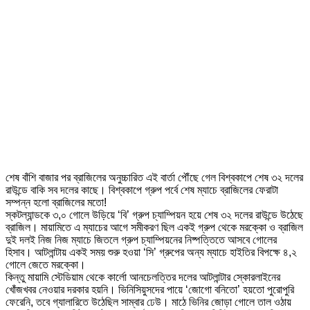
শেষ বাঁশি বাজার পর ব্রাজিলের অনুচ্চারিত এই বার্তা পৌঁছে গেল বিশ্বকাপে শেষ ৩২ দলের
রাউন্ডে বাকি সব দলের কাছে। বিশ্বকাপে গ্রুপ পর্বে শেষ ম্যাচে ব্রাজিলের ফেরাটা
সম্পন্ন হলো ব্রাজিলের মতো!
স্কটল্যান্ডকে ৩,০ গোলে উড়িয়ে ‘বি’ গ্রুপ চ্যাম্পিয়ন হয়ে শেষ ৩২ দলের রাউন্ডে উঠেছে
ব্রাজিল। মায়ামিতে এ ম্যাচের আগে সমীকরণ ছিল একই গ্রুপ থেকে মরক্কো ও ব্রাজিল
দুই দলই নিজ নিজ ম্যাচে জিতলে গ্রুপ চ্যাম্পিয়নের নিষ্পত্তিতে আসবে গোলের
হিসাব। আটলান্টায় একই সময় শুরু হওয়া ‘সি’ গ্রুপের অন্য ম্যাচে হাইতির বিপক্ষে ৪,২
গোলে জেতে মরক্কো।
কিন্তু মায়ামি স্টেডিয়াম থেকে কার্লো আনচেলত্তির দলের আটলান্টার স্কোরলাইনের
খোঁজখবর নেওয়ার দরকার হয়নি। ভিনিসিয়ুসদের পায়ে ‘জোগো বনিতো’ হয়তো পুরোপুরি
ফেরেনি, তবে গ্যালারিতে উঠেছিল সাম্বার ঢেউ। মাঠে ভিনির জোড়া গোলে তাল ওঠায়