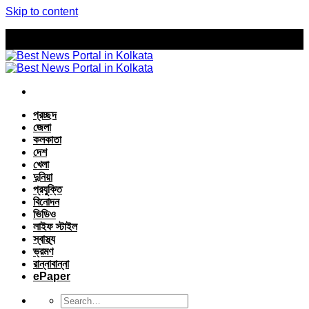
Skip to content
প্রচ্ছদ
জেলা
কলকাতা
দেশ
খেলা
দুনিয়া
প্রযুক্তি
বিনোদন
ভিডিও
লাইফ স্টাইল
স্বাস্থ্য
ভ্রমণ
রান্নাবান্না
ePaper