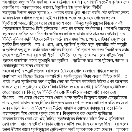
গ্যালারিতে হলুদ জার্সির সমর্থকদের আর ঠেকানো যায়নি। ৬০ মিনিট মাতেউস কুনিয়ার শেষ
গোলটির পর ধারাভাষ্যকারও বললেন, ‘ব্রাজিল ইজ ব্যাক উইথ বিউটি!’
মরক্কোর বিপক্ষে প্রথম ম্যাচে ১,১ গোলের ড্রয়ে খুঁজে পাওয়া যায়নি সেই কাঙ্ক্ষিত ছন্দময়
আক্রমণাত্মক ব্রাজিল দলকে। হাইতির বিপক্ষে পরের ম্যাচে ৩,০ গোলের জয়েও
দ্বিতীয়ার্ধে আনচেলত্তির দলের খেলা হতাশ করে। কিন্তু স্কটল্যান্ডের বিপক্ষে একই
স্কোরলাইনে জিতলেও ভিনি,কুনিয়াদের খেলায় মন ভরেছে সমর্থকদের। পাশাপাশি আরেকটু
বড় ধরনের স্বস্তি;৯৮১ দিন পর ব্রাজিলের জার্সিতে আবার মাঠে নামলেন নেইমার। ৭৬
মিনিটে কুনিয়ার বদলি হিসেবে নেইমার মাঠে নামার সময় ‘ওলে, ওলে, নেইমার’ স্লোগানে
মুখরিত ছিল গ্যালারি। নাচ ও ‘ওলে, ওলে, ব্রাজিল’ মুখরিত হলুদ গ্যালারির সেই সন্তুষ্টি
ও তৃপ্তিই শুধু তুলে নেয়নি আনচেলত্তির শিষ্যরা, ‘সি’ গ্রুপে সব দলের তিনটি করে ম্যাচ
শেষে ৭ পয়েন্ট পাওয়া ব্রাজিলই শীর্ষে। হিউস্টনে ২৯ জুন শেষ ৩২ দলের রাউন্ডে ‘এফ’
গ্রুপের রানার্সআপ দলের মুখোমুখি হবে ব্রাজিল। প্রতিপক্ষ হতে পারে সুইডেন, জাপান ও
নেদারল্যান্ডসের মধ্যে কোনো দল।
মরক্কো (৩) ৭ পয়েন্ট পেলেও ব্রাজিলের (৬) সঙ্গে গোল ব্যবধানে পিছিয়ে গ্রুপের
রানার্সআপ দল হিসেবে উঠেছে নকআউটে। স্কটল্যান্ডের বিদায় এখনো নিশ্চিত হয়নি। ৩
পয়েন্ট পাওয়া স্কটিশদের গ্রুপে তৃতীয় সেরা দল হিসেবে নকআউটে উঠতে এখন অপেক্ষায়
থাকতে হবে। পয়েন্টশূন্য হাইতির বিদায় নিশ্চিত হয়েছে আগেই। ভিনিসিয়ুস হ্যাটট্রিকও
পেতে পারতেন। কিন্তু ২২ মিনিটে তাঁর গোলটি ফাউলের কারণে বাতিল করে দেয়
ভিএআর। বল কেড়ে নেওয়ার আগে পেছন থেকে স্কটিশ ডিফেন্ডার জ্যাক হেনড্রাইকের
পায়ে হালকা আঘাত করেন;ভিডিও রিপ্লেতে এমন দেখা গেলেও সেটা গোল বাতিলের মতো
অপরাধ ছিল কি না, তা নিয়ে প্রশ্ন উঠেছে সামাজিক যোগাযোগমাধ্যমে। তবে ভিনির
পারফরম্যান্স নিয়ে কোনো প্রশ্ন চলে না। বিশ্বকাপের শুরু থেকেই ব্রাজিলের
আক্রমণভাগের নেতা তো এই ভিনিই! স্কটল্যান্ডের বিপক্ষেও তাঁকে ঠিক এ ভূমিকাতেই
দেখা গেল। সাত মিনিটে তাঁর প্রথম গোলে স্কটিশ রক্ষণের মারাত্মক ভুল ছিল। ব্রাজিলের
তরুণ উইঙ্গার রায়ান স্কটল্যান্ডের সেন্টার-ব্যাক স্কট ম্যাকেনাকে চাপে ফেলেন। ম্যাকেনা