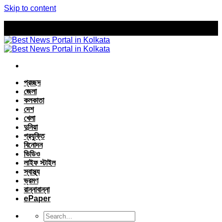
Skip to content
প্রচ্ছদ
জেলা
কলকাতা
দেশ
খেলা
দুনিয়া
প্রযুক্তি
বিনোদন
ভিডিও
লাইফ স্টাইল
স্বাস্থ্য
ভ্রমণ
রান্নাবান্না
ePaper