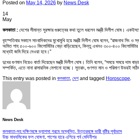
Posted on
May 14, 2026
by
News Desk
14
May
কলকাতা :
দেশের সীমান্ত সুরক্ষার গুরুত্বের কথা তুলে ধরলেন মন্ত্রী দিলীপ ঘোষ। একইসঙ
বৃহস্পতিবার সকালে সাংবাদিকদের মুখোমুখি হয়ে মন্ত্রী দিলীপ ঘোষ বলেন, “রাজনাথ সিং ও স্বর
অমিত শাহ ৫০০-৬০০ কিলোমিটার বেড়া বাড়িয়েছেন, কিন্তু এখনও ৩০০-৪০০ কিলোমিটার সীম
মধ্যেই জমি দিয়ে দেওয়া হবে।”
দুধের গুণমান নিয়েও বার্তা দিয়েছেন মন্ত্রী দিলীপ ঘোষ। তিনি বলেন, “সময়ে সময়ে দাম বা
সম্পর্কিত, এতে নানা রাসায়নিক মেশানো হচ্ছে। সুতরাং, গুণগত মান ও পরিমাণ উভয়ই সঠ
This entry was posted in
কলকাতা
,
দেশ
and tagged
Horoscope
.
News Desk
কলকাতা-সহ দক্ষিণবঙ্গে ভ্যাপসা গরমে অস্বস্তি, উত্তরবঙ্গে ভারী বৃষ্টির পূর্বাভাস
উচ্চ মাধ্যমিকের ফল ঘোষণা, পাশের হারে এগিয়ে পূর্ব মেদিনীপুর