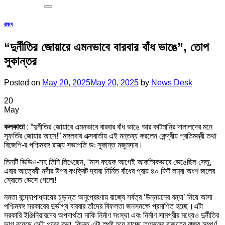
রাজ্য
“দুর্নীতির জোয়ারে এমনভাবে বারবার বাঁধ ভাঙে”, তোপ
সুকান্তর
Posted on
May 20, 2025
May 20, 2025
by
News Desk
20
May
কলকাতা
: “দুর্নীতির জোয়ারে এমনভাবে বারবার বাঁধ ভাঙে আর কাটমানির দালালদের মনে
স্ফূর্তির জোয়ার আসে!” মঙ্গলবার এক্সবার্তায় এই মন্তব্য করলেন কেন্দ্রীয় প্রতিমন্ত্রী তথা
বিজেপি-র পশ্চিমবঙ্গ রাজ্য সভাপতি ডঃ সুকান্ত মজুমদার।
তিনটি ভিডিও-সহ তিনি লিখেছেন, “মাস কয়েক আগেই আকস্মিকভাবে ভেঙেছিল সেতু,
এবার আত্রেয়ী নদীর উপর কংক্রিট দ্বারা নির্মিত বাঁধের প্রায় ৪০ ফিট লম্বা অংশ জলের
স্রোতে ভেসে গেলো!
মমতা বন্দ্যোপাধ্যায়ের চূড়ান্ত অনুপ্রেরণায় রাজ্যে সর্বত্র ‘উন্নয়নের বন্যা’ নিয়ে আসা
পশ্চিমবঙ্গ সরকারের দুর্ভাগ্য বারবার তাঁদের বিফলতা জনসমক্ষে প্রমাণিত হচ্ছে।এটা
সরকারি ইঞ্জিনিয়ারদের অপদার্থতা নাকি নির্মাণ সংস্থা এবং নির্মাণ সামগ্রীর মধ্যেও দুর্নীতির
ভাগ রয়েছে সেটা পরের কথা, কিন্তু এটা স্পষ্ট হয়ে যাচ্ছে তৃণমূলের রাজত্বে রাজ্য সম্পূর্ণ