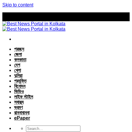
Skip to content
প্রচ্ছদ
জেলা
কলকাতা
দেশ
খেলা
দুনিয়া
প্রযুক্তি
বিনোদন
ভিডিও
লাইফ স্টাইল
স্বাস্থ্য
ভ্রমণ
রান্নাবান্না
ePaper