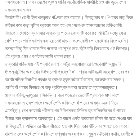
এসএসকেএম। এবার দেশের প্রথম সারির অর্থোপেডিক সার্জারিতেও নাম জুড়ে গেল
এসএসকেএম-এর।
বিষয়টা কী? রোগী ছিল শম্ভুনাথ পণ্ডিত হাসপাতালে। কিন্তু তার বা ঁপায়ের হাড় গ্রিন
করিডর করে কড়া পুলিশ প্রহরায় আনা হয় এসএসকেএম হাসপাতালের রেডিওলজি
বিভাগে। সেখানে ক্যানসার আক্রান্ত পায়ের কোষ নষ্ট করে ৪৫ মিনিটের মধ্যে ফের
রোগীর পায়ে প্রতিস্থাপন করা হয় সেই হাড়। ফলে রোগীর পা কেটে বাদ দিতে হয়নি।
সমস্ত কিছু ঠিক থাকলে দিন পনেরো পর সুস্থ হয়ে হেঁটে বাড়ি ফিরে যাবে ওই কিশোর।
এই প্রথম এমন এক ঘটনার সাক্ষী থাকল রাজ্য।
ডাক্তারি পরিভাষায় এই পদ্ধতির নাম ‘এসট্রা করপোরাল রেডিওথেরাপি অ্যান্ড রি
ইম্পল্যান্টেশন অফ বোন উইথ মেগা প্রস্থেটিক’। প্রায় আট ঘণ্টা অস্ত্রোপচারের পর
অর্থোপেডিক বিভাগীয় প্রধান অধ্যাপক মুকুল ভট্টাচার্য জানান, অস্ত্রোপচার সফল।
রোগীর বাঁ পায়ের ফিমারে যে হাড় প্রতিস্থাপন করা হয়েছে তা ক্যানসারমুক্ত।
মালদার হরিশচন্দ্রপুরের নাসিরুদ্দিন। বছর পনেরোর ছেলেটি প্রায় এক মাস আগে
এসএসকেএম হাসপাতালের অর্থোপেডিক বিভাগে বাঁ পায়ের অসহ্য যন্ত্রণা নিয়ে
এসেছিড়। বেশ কয়েকটি পরীক্ষার পর চিকিৎসকরা নিশ্চিত হন নাসিরুদ্দিনের বাঁ পায়ের
ফিমার বোন ক্যানসারে আক্রান্ত। এই বয়সে একটা তরতাজা জীবন নষ্ট হতে দেওয়া যায়
না কিছুতেই। এদিকে রোগীকে বাঁচাতে হাড় বাদ দিলে তার হাঁটাচলার ক্ষমতা চলে যাবে।
হাসপাতালের অর্থোপেডিক বিভাগের প্রধান অধ্যাপক ডা. মুকুল ভট্টাচার্যর কথায়, রোগীকে