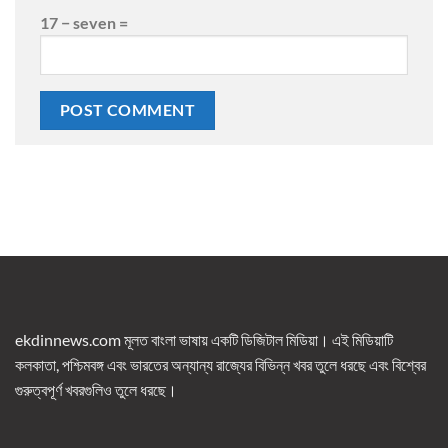
17 − seven =
ekdinnews.com মূলত বাংলা ভাষায় একটি ডিজিটাল মিডিয়া। এই মিডিয়াটি
কলকাতা, পশ্চিমবঙ্গ এবং ভারতের অন্যান্য রাজ্যের বিভিন্ন খবর তুলে ধরছে এবং বিশ্বের
গুরুত্বপূর্ণ খবরগুলিও তুলে ধরছে।