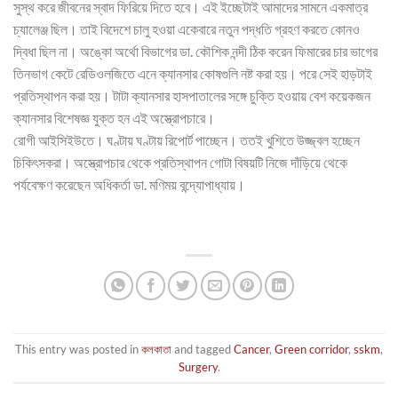
সুস্থ করে জীবনের স্বাদ ফিরিয়ে দিতে হবে। এই ইচ্ছেটাই আমাদের সামনে একমাত্র
চ্যালেঞ্জ ছিল। তাই বিদেশে চালু হওয়া একেবারে নতুন পদ্ধতি গ্রহণ করতে কোনও
দ্বিধা ছিল না। অঙ্কো অর্থো বিভাগের ডা. কৌশিক নন্দী ঠিক করেন ফিমারের চার ভাগের
তিনভাগ কেটে রেডিওলজিতে এনে ক্যানসার কোষগুলি নষ্ট করা হয়। পরে সেই হাড়টাই
প্রতিস্থাপন করা হয়। টাটা ক্যানসার হাসপাতালের সঙ্গে চুক্তি হওয়ায় বেশ কয়েকজন
ক্যানসার বিশেষজ্ঞ যুক্ত হন এই অস্ত্রোপচারে।
রোগী আইসিইউতে। ঘণ্টায় ঘণ্টায় রিপোর্ট পাচ্ছেন। ততই খুশিতে উজ্জ্বল হচ্ছেন
চিকিৎসকরা। অস্ত্রোপচার থেকে প্রতিস্থাপন গোটা বিষয়টি নিজে দাঁড়িয়ে থেকে
পর্যবেক্ষণ করেছেন অধিকর্তা ডা. মণিময় বন্দ্যোপাধ্যায়।
This entry was posted in
কলকাতা
and tagged
Cancer
,
Green corridor
,
sskm
,
Surgery
.