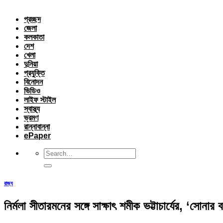
প্রচ্ছদ
জেলা
কলকাতা
দেশ
খেলা
দুনিয়া
প্রযুক্তি
বিনোদন
ভিডিও
লাইফ স্টাইল
স্বাস্থ্য
ভ্রমণ
রান্নাবান্না
ePaper
রাজ্য
নির্মলা সীতারমনের সঙ্গে সাক্ষাৎ শমীক ভট্টাচার্যের, ‘সোনা