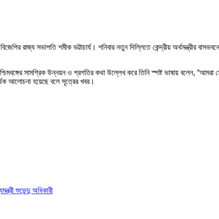
হলেন বিজেপির রাজ্য সভাপতি শমীক ভট্টাচার্য। শনিবার নতুন দিল্লিতে কেন্দ্রীয় অর্থমন্ত্রীর বা
পশ্চিমবঙ্গের সামগ্রিক উন্নয়ন ও প্রগতির কথা উল্লেখ করে তিনি স্পষ্ট ভাষায় বলেন, “আমরা স
সদর্থক আলোচনা হয়েছে বলে সূত্রের খবর।
ন্ত্রী শুভেন্দু অধিকারী