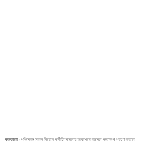
কলকাতা :
পশ্চিমবঙ্গ স্কুল নিয়োগ দুর্নীতি মামলায় অবশেষে বড়সড় পদক্ষেপ গ্রহণ করতে