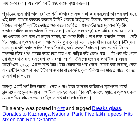
অর্থ নেবেন না। এই অর্থ একটি মহৎ কাজে ব্যয় করবেন।
প্রথমেই বলে রাখা ভাল, রোহিত শর্মা কীভাবে ৫ লক্ষ টাকা আয় করলেন! তার পর বলা যাবে,
এই টাকা কোথায় ব্যবহার করবেন তিনি? গুজরাট টাইটান্সের বিরুদ্ধে ম্যাচের শুরুতেই
নিজের আগ্রাসী ব্যাটিং দেখাতে শুরু করেন রোহিত। গুজরাটের হয়ে ম্যাচের দ্বিতীয়
ওভারে বোলিং করেন আলজারি জোসেফ। রোহিত প্রথম দুই বলে দুটি চার মারেন। তার
পর ওভারের শেষ বলে যে ছক্কা মারেন, তা থেকে তিনি ৫ লাখ টাকা উপার্জন করেন। সেটি
ছিল ম্যাচের প্রথম ছক্কা। আলজারির ফুল লেন্থ বলে ছক্কা হাঁকান রোহিত। হিটম্যান
ব্যাকফুটে বডি ব্যালান্স লিফট করে মিডউইকেটে ছক্কাটি মারেন। বল সরাসরি লিগের
স্পনসর টাটার পাঞ্চ কারের কাছে চলে যায় এবং গাড়ির কাঁচ ভেঙে যায়। এই এক শট থেকে
রোহিতের খাতায় ৬ রান যোগ হওয়ার পাশাপাশি তিনি পেয়েছেন ৫ লাখ টাকা। এবার
আইপিএল ২০২২- এর স্পনসর টাটা।টাটা মোটরসের পক্ষ থেকে ঘোষণা করা হয়েছে, কেউ
যদি স্টেডিয়ামে পার্ক করা টাটার পাঞ্চ কার বা বোর্ডে ছক্কা হাঁকিয়ে বল মারতে পারে, তা হলে
৫ লাখ টাকা পাবেন।
অবশ্য একটি শর্ত ছিল তাতে। সেই ৫ লাখ টাকা অসমের কাজিরাঙা ন্যাশনাল পার্কে
গন্ডারদের যত্নের জন্য ৫ লাখ টাকা ব্যবহৃত হবে। ঠিক এই কারণে, ম্যাচের প্রথম ছক্কা
মেরে গাড়ির কাঁচ ভেঙেও রোহিত ৫ লাখ টাকা পেয়েছিলেন।
This entry was posted in
খেলা
and tagged
Breaks glass
,
Donates to Kaziranga National Park
,
Five lakh rupees
,
Hits
six on car
,
Rohit Sharma
.