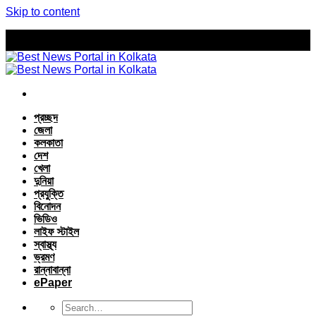
Skip to content
প্রচ্ছদ
জেলা
কলকাতা
দেশ
খেলা
দুনিয়া
প্রযুক্তি
বিনোদন
ভিডিও
লাইফ স্টাইল
স্বাস্থ্য
ভ্রমণ
রান্নাবান্না
ePaper