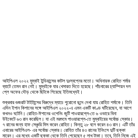
আইপিএল ২০২২ মুম্বাই ইন্ডিয়ান্সের কাটল দুঃস্বপ্নের মতো। অধিনায়ক রোহিত শর্মার
ব্যাটে তেমন রান নেই। মুম্বইকে যার খেসারত দিতে হয়েছে। পাঁচবারের চ্যাম্পিয়ন দল
প্লে অফের দৌড় থেকে ছিটকে গিয়েছে ইতিমধ্যেই।
শুক্রবার গুজরাট টাইটান্সের বিরুদ্ধে ম্যাচে পুরোনো ছন্দে দেখা যায় রোহিত শর্মাকে। তিনি
এদিন ইশান কিশানের সঙ্গে আইপিএল ২০২২-এ এমন একটি কাণ্ড ঘটিয়েছেন, যা আগে
কখনও ঘটেনি। রোহিত-ঈশানের ওপেনিং জুটি পাওয়ারপ্লে-তে ৬ ওভারে বিনা
উইকেটে ৬৩ রান করেছিল। যা এই মরশুমে পাওয়ারপ্লে-তে মুম্বাইয়ের সর্বোচ্চ স্কোর।
৭ রানের জন্য হাফ সেঞ্চুরি মিস করেন রোহিত। কিন্তু ২৮ বলে করেন ৪৩ রান। এটি তাঁর
এবারের আইপিএল- এর সর্বোচ্চ স্কোর। রোহিত তাঁর ৪৩ রানের ইনিংসে দুটি ছক্কা
মারেন। এর মধ্যে একটি ছক্কা থেকে তিনি পেয়েছেন ৫ লাখ টাকা। তবে, তিনি নিজে এই