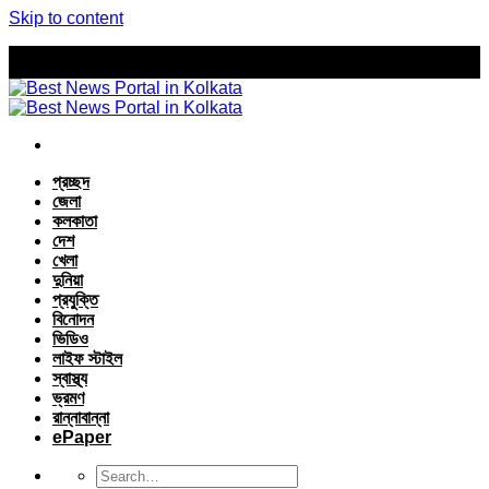
Skip to content
প্রচ্ছদ
জেলা
কলকাতা
দেশ
খেলা
দুনিয়া
প্রযুক্তি
বিনোদন
ভিডিও
লাইফ স্টাইল
স্বাস্থ্য
ভ্রমণ
রান্নাবান্না
ePaper