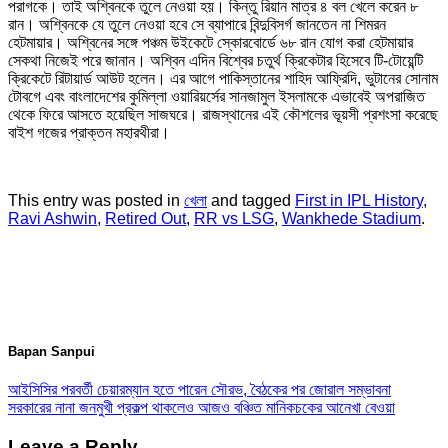
পরাগকে। তাই অশ্বিনকে তুলে নেওয়া হয়। কিন্তু রিয়ান মাত্র ৪ বল খেলে করেন ৮
রান। অশ্বিনকে যে তুলে নেওয়া হবে সে ব্যাপারে বিন্দুবিসর্গ জানতেন না শিমরন
হেটমায়ার। অশ্বিনের সঙ্গে পঞ্চম উইকেটে স্কোরবোর্ডে ৬৮ রান যোগ করা হেটমায়ার
সেকথা নিজেই পরে জানান। অশ্বিন এদিন বিশ্বের চতুর্থ ক্রিকেটার হিসেবে টি-টোয়েন্টি
ক্রিকেটে রিটায়ার্ড আউট হলেন। এর আগে পাকিস্তানের শাহিদ আফ্রিদি, ভুটানের সোনাম
টোবগে এবং বাংলাদেশের কুমিল্লা ওয়ারিয়র্সের সানজামুল ইসলামকে এভাবেই অপরাজিত
থেকে ফিরে আসতে হয়েছিল সাজঘরে। রাজস্থানের এই কৌশলের ভূয়সী প্রশংসা করেছে
বাইশ গজের প্রাক্তন মহারথীরা।
This entry was posted in
খেলা
and tagged
First in IPL History
,
Ravi Ashwin
,
Retired Out
,
RR vs LSG
,
Wankhede Stadium
.
Bapan Sanpui
আইসিসির পরবর্তী চেয়ারম্যান হতে পারেন সৌরভ, বৈঠকের পর জোরাল সম্ভাবনা
সরকারের নানা জনমুখী প্রকল্প থাকলেও আজও বঞ্চিত মানিকচকের আনেখা বেওয়া
Leave a Reply