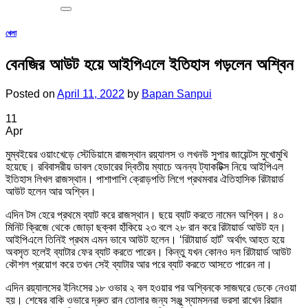
খেলা
বেনজির আউট হয়ে আইপিএলে ইতিহাস গড়লেন অশ্বিন
Posted on
April 11, 2022
by
Bapan Sanpui
11
Apr
মুম্বইয়ের ওয়াংখেড়ে স্টেডিয়ামে রাজস্থান রয়্যালস ও লখনউ সুপার জায়েন্টস মুখোমুখি
হয়েছে। রবিবাসরীয় ডাবল হেডারের দ্বিতীয় ম্যাচে অনন্য ট্যাকটিক্স নিয়ে আইপিএল
ইতিহাস লিখল রাজস্থান। পাশাপাশি ক্রোড়পতি লিগে প্রথমবার ঐতিহাসিক রিটায়ার্ড
আউট হলেন আর অশ্বিন।
এদিন টস হেরে প্রথমে ব্যাট করে রাজস্থান। ছয়ে ব্যাট করতে নামেন অশ্বিন। ৪০
মিনিট ক্রিজে থেকে জোড়া ছক্কা হাঁকিয়ে ২৩ বলে ২৮ রান করে রিটায়ার্ড আউট হন।
আইপিএলে তিনিই প্রথম এমন ভাবে আউট হলেন। ‘রিটায়ার্ড হার্ট’ অর্থাৎ আহত হয়ে
অবসৃত হলেই ব্যাটার ফের ব্যাট করতে পারেন। কিন্তু যখন কোনও দল রিটায়ার্ড আউট
কৌশল প্রয়োগ করে তখন সেই ব্যাটার আর পরে ব্যাট করতে আসতে পারেন না।
এদিন রয়্যালসের ইনিংসের ১৮ ওভার ২ বল হওয়ার পর অশ্বিনকে সাজঘরে ডেকে নেওয়া
হয়। শেষের বাকি ওভারে দ্রুত রান তোলার জন্য সঞ্জু স্যামসনরা ভরসা রাখেন রিয়ান