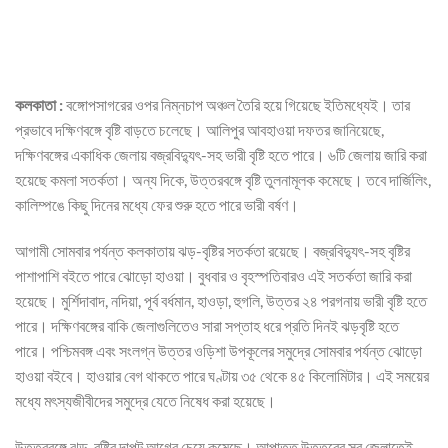
কলকাতা :
বঙ্গোপসাগরের ওপর নিম্নচাপ অঞ্চল তৈরি হয়ে গিয়েছে ইতিমধ্যেই। তার
প্রভাবে দক্ষিণবঙ্গে বৃষ্টি বাড়তে চলেছে। আলিপুর আবহাওয়া দফতর জানিয়েছে,
দক্ষিণবঙ্গের একাধিক জেলায় বজ্রবিদ্যুৎ-সহ ভারী বৃষ্টি হতে পারে। ৬টি জেলায় জারি করা
হয়েছে কমলা সতর্কতা। অন্য দিকে, উত্তরবঙ্গে বৃষ্টি তুলনামূলক কমেছে। তবে দার্জিলিং,
কালিম্পঙে কিছু দিনের মধ্যে ফের শুরু হতে পারে ভারী বর্ষণ।
আগামী সোমবার পর্যন্ত কলকাতায় ঝড়-বৃষ্টির সতর্কতা রয়েছে। বজ্রবিদ্যুৎ-সহ বৃষ্টির
পাশাপাশি বইতে পারে ঝোড়ো হাওয়া। বুধবার ও বৃহস্পতিবারও এই সতর্কতা জারি করা
হয়েছে। মুর্শিদাবাদ, নদিয়া, পূর্ব বর্ধমান, হাওড়া, হুগলি, উত্তর ২৪ পরগনায় ভারী বৃষ্টি হতে
পারে। দক্ষিণবঙ্গের বাকি জেলাগুলিতেও সারা সপ্তাহ ধরে প্রতি দিনই ঝড়বৃষ্টি হতে
পারে। পশ্চিমবঙ্গ এবং সংলগ্ন উত্তর ওড়িশা উপকূলের সমুদ্রে সোমবার পর্যন্ত ঝোড়ো
হাওয়া বইবে। হাওয়ার বেগ থাকতে পারে ঘণ্টায় ৩৫ থেকে ৪৫ কিলোমিটার। এই সময়ের
মধ্যে মৎস্যজীবীদের সমুদ্রে যেতে নিষেধ করা হয়েছে।
উত্তরবঙ্গে ঝড়-বৃষ্টির দাপট আগের চেয়ে কমেছে। আপাতত উত্তরের সব জেলাতেই