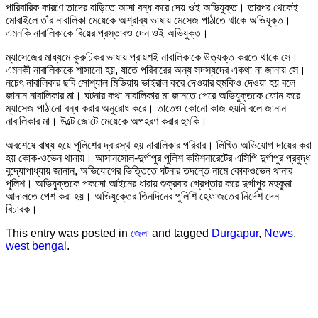
পারিবারিক কারণে তাদের বাড়িতে আসা বন্ধ করে দেয় ওই অভিযুক্ত। তারপর থেকেই
মোবাইলে তাঁর নাবালিকা মেয়েকে অশ্রাব্য ভাষায় মেসেজ পাঠাতে থাকে অভিযুক্ত।
এমনকি নাবালিকাকে বিয়ের প্রস্তাবও দেন ওই অভিযুক্ত।
ম্যাসেজের মাধ্যমে কুরুচিকর ভাষায় প্রায়শই নাবালিকাকে উত্ত্যক্ত করতে থাকে সে।
এমনকী নাবালিকাকে শাসানো হয়, যাতে পরিবারের অন্য সদস্যদের একথা না জানায় সে।
নচেৎ নাবালিকার ছবি সোশ্যাল মিডিয়ায় ভাইরাল করে দেওয়ার হুমকিও দেওয়া হয় বলে
জানান নাবালিকার মা। ঘটনার কথা নাবালিকার মা জানতে পেরে অভিযুক্তকে ফোন করে
ম্যাসেজ পাঠানো বন্ধ করার অনুরোধ করে। তাতেও কোনো কাজ হয়নি বলে জানান
নাবালিকার মা। উল্টে জোটে মেয়েকে অপহরণ করার হুমকি।
অবশেষে বাধ্য হয়ে পুলিশের দ্বারস্থ হয় নাবালিকার পরিবার। লিখিত অভিযোগ দায়ের করা
হয় কোক-ওভেন থানায়। আসানসোল-দুর্গাপুর পুলিশ কমিশনারেটের এসিপি দুর্গাপুর প্রবুদ্ধ
বন্দ্যোপাধ্যায় জানান, অভিযোগের ভিত্তিতে ঘটনার তদন্তে নামে কোকওভেন থানার
পুলিশ। অভিযুক্তকে পকসো আইনের ধারায় শুক্রবার গ্রেপ্তার করে দুর্গাপুর মহকুমা
আদালতে পেশ করা হয়। অভিযুক্তের তিনদিনের পুলিশি হেফাজতের নির্দেশ দেন
বিচারক।
This entry was posted in
জেলা
and tagged
Durgapur
,
News
,
west bengal
.