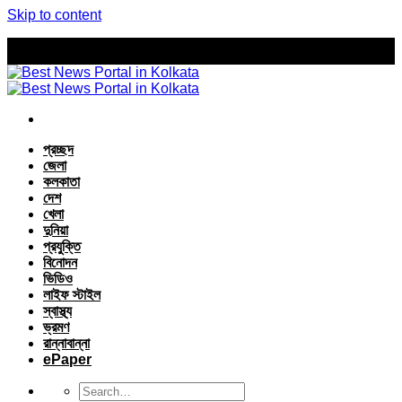
Skip to content
প্রচ্ছদ
জেলা
কলকাতা
দেশ
খেলা
দুনিয়া
প্রযুক্তি
বিনোদন
ভিডিও
লাইফ স্টাইল
স্বাস্থ্য
ভ্রমণ
রান্নাবান্না
ePaper