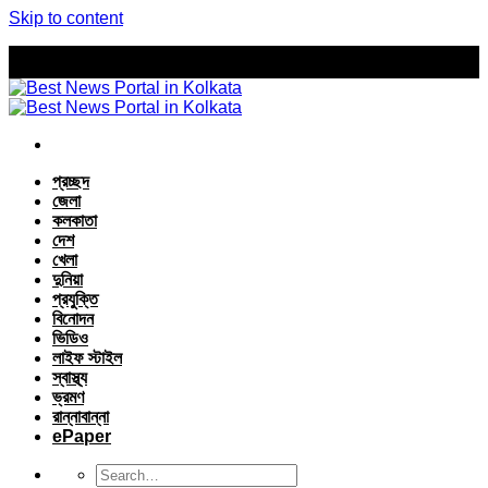
Skip to content
প্রচ্ছদ
জেলা
কলকাতা
দেশ
খেলা
দুনিয়া
প্রযুক্তি
বিনোদন
ভিডিও
লাইফ স্টাইল
স্বাস্থ্য
ভ্রমণ
রান্নাবান্না
ePaper