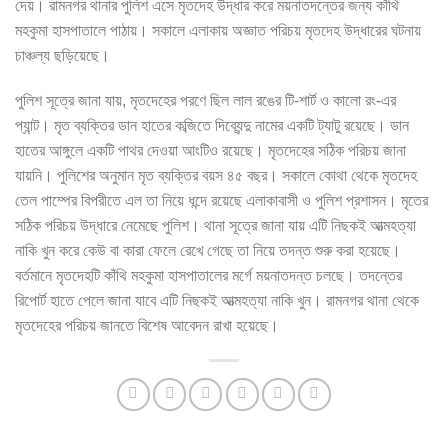
দেয়। রামনগর থানার পুলিশ এসে মৃতদেহ উদ্ধার করে ময়নাতদন্তের জন্য কাঁথি
মহকুমা হাসপাতালে পাঠায়। সকালে এলাকায় অজ্ঞাত পরিচয় মৃতদেহ উদ্ধারের ঘটনায়
চাঞ্চল্য ছড়িয়েছে।
পুলিশ সূত্রে জানা যায়, মৃতদেহের পরণে ছিল লাল রঙের টি-শার্ট ও কালো রং-এর
প্যান্ট। মৃত ব্যক্তির ডান হাতের কব্জিতে দিব্যেন্দু নামের একটি ট্যাটু রয়েছে। ডান
হাতের আঙ্গুলে একটি পাথর দেওয়া আংটিও রয়েছে। মৃতদেহের সঠিক পরিচয় জানা
যায়নি। পুলিশের অনুমান মৃত ব্যক্তির বয়স ৪৫ বছর। সকালে কোথা থেকে মৃতদেহ
তেল পাম্পের বিপরীতে এল তা নিয়ে ধন্দে রয়েছে এলাকাবাসী ও পুলিশ প্রশাসন। মৃতের
সঠিক পরিচয় উদ্ধারে নেমেছে পুলিশ। থানা সূত্রে জানা যায় এটি নিছকই আত্মহত্যা
নাকি খুন করে কেউ বা কারা ফেলে রেখে গেছে তা নিয়ে তদন্ত শুরু করা হয়েছে।
বর্তমানে মৃতদেহটি কাঁথি মহকুমা হাসপাতালের মর্গে ময়নাতদন্ত চলছে। তদন্তের
রিপোর্ট হাতে পেলে জানা যাবে এটি নিছকই আত্মহত্যা নাকি খুন। রামনগর থানা থেকে
মৃতদেহের পরিচয় জানতে বিশেষ আবেদন রাখা হয়েছে।