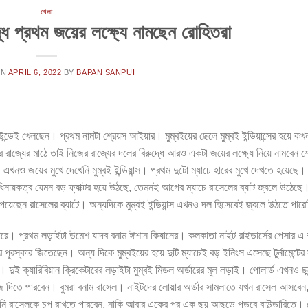
খেলা
ধে প্রথম জয়ের লক্ষ্যে নামছেন রোহিতরা
ON
APRIL 6, 2022
BY
BAPAN SANPUI
ন্ডেই খেলছেন। প্রথম নামটা শ্রেয়স আইয়ার। মুম্বইয়ের ছেলে মুম্বই ইন্ডিয়ান্সের হয়ে ক
াজ্যের মাঠে তাই নিজের রাজ্যের দলের বিরুদ্ধে আরও একটা জয়ের লক্ষ্যে নিয়ে নামবেন 
এখনও জয়ের মুখে দেখেনি মুম্বই ইন্ডিয়ান্স। প্রথম দুটো ম্যাচে হারের মুখে দেখতে হয়েছে।
ধিনায়কত্ব যেমন বড় ফ্যাক্টর হয়ে উঠছে, তেমনই আগের ম্যাচে রাসেলের ব্যাট জ্বলে উঠেছে
পেয়েছেন রাসেলের ব্যাটে। অন্যদিকে মুম্বই ইন্ডিয়ান্স এখনও দল হিসেবেই জ্বলে উঠতে পার
ারে। প্রথম লড়াইটা উমেশ যাদব বনাম ঈশান কিষানের। কলকাতা নাইট রাইডার্সের পেসার এ 
ের পুরস্কার জিতেছেন। অন্য দিকে মুম্বইয়ের হয়ে দুটি ম্যাচেই বড় ইনিংস এসেছে টুর্নামেন্টে
র। দুই ক্যারিবিয়ান ক্রিকেটারের লড়াইটা মুম্বই মিডল অর্ডারের মূল লড়াই। পোলার্ড এখনও ছ
েজ দিতে পারবেন। বুমরা বনাম রাসেল। নাইটদের লোয়ার অর্ডার সামলাতে যখন রাসেল আসবেন
নি রাসেলকে চুপ রাখতে পারবেন, নাকি আবার একের পর এক ছয় আছড়ে পড়বে বাউন্ডারিতে। 