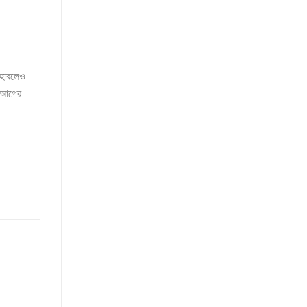
 হারলেও
। আগের