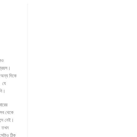
খনও
শ্রেয়স।
 অন্য দিকে
। যে
েনি।
বারের
র সব থেকে
ন্দে নেই।
, তখন
সেটাও ঠিক