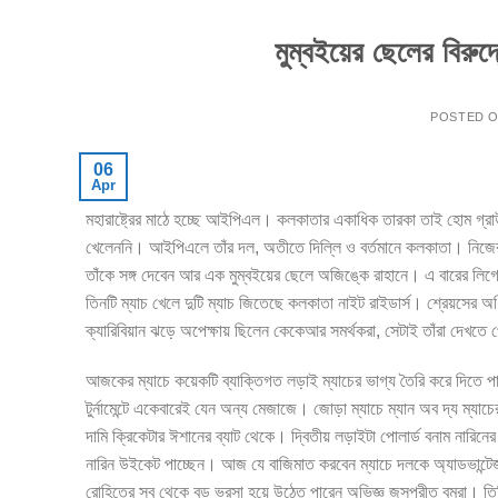
মুম্বইয়ের ছেলের বিরুদ্
POSTED 
06
Apr
মহারাষ্ট্রের মাঠে হচ্ছে আইপিএল। কলকাতার একাধিক তারকা তাই হোম গ্রাউ
খেলেননি। আইপিএলে তাঁর দল, অতীতে দিল্লি ও বর্তমানে কলকাতা। নিজের র
তাঁকে সঙ্গ দেবেন আর এক মুম্বইয়ের ছেলে অজিঙ্কে রাহানে। এ বারের লিগে 
তিনটি ম্যাচ খেলে দুটি ম্যাচ জিতেছে কলকাতা নাইট রাইডার্স। শ্রেয়সের অ
ক্যারিবিয়ান ঝড়ে অপেক্ষায় ছিলেন কেকেআর সমর্থকরা, সেটাই তাঁরা দেখতে 
আজকের ম্যাচে কয়েকটি ব্যাক্তিগত লড়াই ম্যাচের ভাগ্য তৈরি করে দিতে প
টুর্নামেন্টে একেবারেই যেন অন্য মেজাজে। জোড়া ম্যাচে ম্যান অব দ্য ম্যাচ
দামি ক্রিকেটার ঈশানের ব্যাট থেকে। দ্বিতীয় লড়াইটা পোলার্ড বনাম নারিনে
নারিন উইকেট পাচ্ছেন। আজ যে বাজিমাত করবেন ম্যাচে দলকে অ্যাডভান্ট
রোহিতের সব থেকে বড় ভরসা হয়ে উঠেত পারেন অভিজ্ঞ জসপ্রীত বুমরা। তি