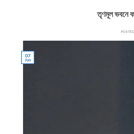
তৃণমূল ভবনে ক
POSTE
07
Jun