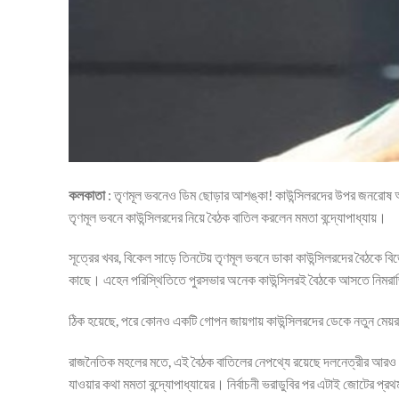
কলকাতা
: তৃণমূল ভবনেও ডিম ছোড়ার আশঙ্কা! কাউন্সিলরদের উপর জনরোষ 
তৃণমূল ভবনে কাউন্সিলরদের নিয়ে বৈঠক বাতিল করলেন মমতা বন্দ্যোপাধ্যায়।
সূত্রের খবর, বিকেল সাড়ে তিনটেয় তৃণমূল ভবনে ডাকা কাউন্সিলরদের বৈঠকে
কাছে। এহেন পরিস্থিতিতে পুরসভার অনেক কাউন্সিলরই বৈঠকে আসতে নিমরাজি। 
ঠিক হয়েছে, পরে কোনও একটি গোপন জায়গায় কাউন্সিলরদের ডেকে নতুন মেয়র নির
রাজনৈতিক মহলের মতে, এই বৈঠক বাতিলের নেপথ্যে রয়েছে দলনেত্রীর আরও এ
যাওয়ার কথা মমতা বন্দ্যোপাধ্যায়ের। নির্বাচনী ভরাডুবির পর এটাই জোটের প্