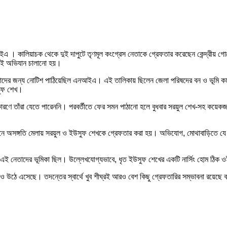
ইএ । কালিয়াচক থেকে দুই দাপুটে তৃণমূল কংগ্রেস নেতাকে গ্রেফতার করেছেন কেন্দ্রীয় গো
 এই অভিযান চালানো হয়।
র জন্য নোটিশ পাঠিয়েছিল এনআইএ। এই তালিকায় ছিলেন জেলা পরিষদের বন ও ভূমি কর্মাধ্যক্ষ ত
উসুফ শেখ।
র কারণে তাঁরা যেতে পারেননি। পরবর্তীতে ফের সমন পাঠানো হলে বুধবার সরয়ুল শেখ-সহ কয়
র বয়ানে অসঙ্গতি মেলায় সরয়ুল ও ইউসুফ শেখকে গ্রেফতার করা হয়। অভিযোগ, মোথাবাড়িতে যে 
ে এই নেতাদের ভূমিকা ছিল। উল্লেখযোগ্যভাবে, ধৃত ইউসুফ শেখের একটি নার্সিং হোম ঠিক 
 উঠে এসেছে। তদন্তের স্বার্থে খুব শীঘ্রই আরও বেশ কিছু গ্রেফতারির সম্ভাবনা রয়েছে ব