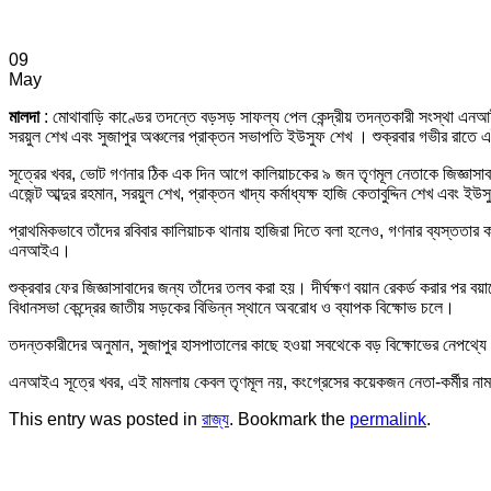
09
May
মালদা
: মোথাবাড়ি কাণ্ডের তদন্তে বড়সড় সাফল্য পেল কেন্দ্রীয় তদন্তকারী সংস্থা এনআ
সরয়ুল শেখ এবং সুজাপুর অঞ্চলের প্রাক্তন সভাপতি ইউসুফ শেখ । শুক্রবার গভীর রাতে
সূত্রের খবর, ভোট গণনার ঠিক এক দিন আগে কালিয়াচকের ৯ জন তৃণমূল নেতাকে জিজ্ঞাসাবাদে
এজেন্ট আব্দুর রহমান, সরয়ুল শেখ, প্রাক্তন খাদ্য কর্মাধ্যক্ষ হাজি কেতাবুদ্দিন শেখ এবং ই
প্রাথমিকভাবে তাঁদের রবিবার কালিয়াচক থানায় হাজিরা দিতে বলা হলেও, গণনার ব্যস্ততা
এনআইএ।
শুক্রবার ফের জিজ্ঞাসাবাদের জন্য তাঁদের তলব করা হয়। দীর্ঘক্ষণ বয়ান রেকর্ড করার প
বিধানসভা কেন্দ্রের জাতীয় সড়কের বিভিন্ন স্থানে অবরোধ ও ব্যাপক বিক্ষোভ চলে।
তদন্তকারীদের অনুমান, সুজাপুর হাসপাতালের কাছে হওয়া সবথেকে বড় বিক্ষোভের নেপথ্য
এনআইএ সূত্রে খবর, এই মামলায় কেবল তৃণমূল নয়, কংগ্রেসের কয়েকজন নেতা-কর্মীর নামও
This entry was posted in
রাজ্য
. Bookmark the
permalink
.