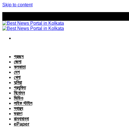
Skip to content
প্রচ্ছদ
জেলা
কলকাতা
দেশ
খেলা
দুনিয়া
প্রযুক্তি
বিনোদন
ভিডিও
লাইফ স্টাইল
স্বাস্থ্য
ভ্রমণ
রান্নাবান্না
ePaper