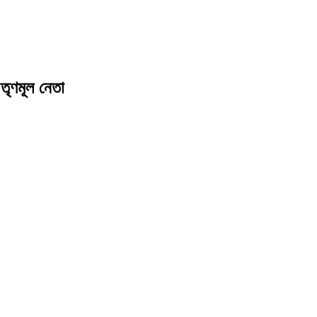
তৃণমূল নেতা