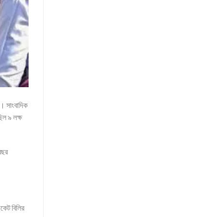
ল। সাংবাদিক
িল ৯ লক্ষ
বছর
িকেট বিলির