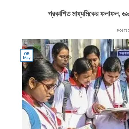
প্রকাশিত মাধ্যমিকের ফলাফল, ৬৯৮
POSTE
08
May