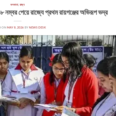
কলকাতা
,
রাজ্য
 নম্বর পেয়ে রাজ্যে প্রথম রায়গঞ্জের অভিরূপ ভদ্র
D ON
MAY 8, 2026
BY
NEWS DESK