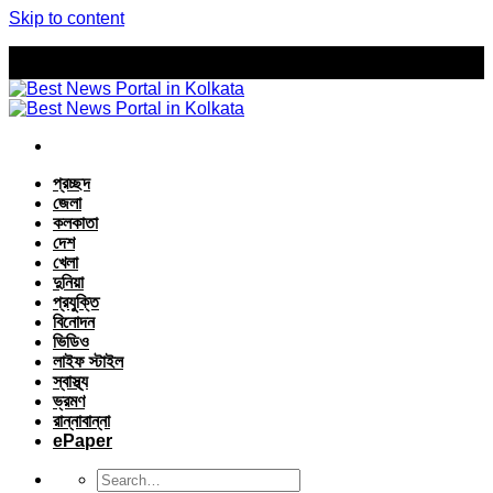
Skip to content
প্রচ্ছদ
জেলা
কলকাতা
দেশ
খেলা
দুনিয়া
প্রযুক্তি
বিনোদন
ভিডিও
লাইফ স্টাইল
স্বাস্থ্য
ভ্রমণ
রান্নাবান্না
ePaper