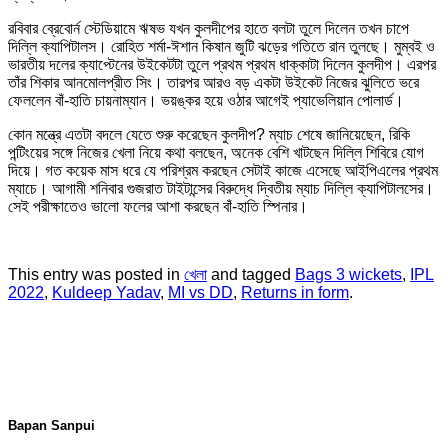
রবিবার ব্রেবোর্ন স্টেডিয়ামে ঋষভ যখন কুলদীপের হাতে বলটা তুলে দিলেন তখন চাপে
দিল্লি ক্যাপিটালস। রোহিত শর্মা-ঈশান কিষান জুটি ঝড়ের গতিতে রান তুলছে। মুম্বই ও
ভারতীয় দলের ক্যাপ্টেনের উইকেটটা তুলে প্রথম প্রথম ধাক্কাটা দিলেন কুলদীপ। এরপর
তাঁর শিকার আনমোলপ্রীত সিং। তারপর আরও বড় একটা উইকেট নিজের ঝুলিতে ভরে
ফেললেন বাঁ-হাতি চায়নাম্যান। ভয়ঙ্কর হয়ে ওঠার আগেই প্যাভেলিয়ান পোলার্ড।
কোন মন্ত্রে এতটা বদলে যেতে শুরু করেছেন কুলদীপ? ম্যাচ শেষে জানিয়েছেন, রিকি
পন্টিংয়ের সঙ্গে নিজের খেলা নিয়ে কথা বলছেন, অনেক বেশি খাটছেন দিল্লি শিবিরে যোগ
দিয়ে। গত কয়েক মাস ধরে যে পরিশ্রম করছেন সেটাই কাজে এসেছে আইপিএলের প্রথম
ম্যাচে। আগামী শনিবার গুজরাত টাইটান্সের বিরুদ্ধে দ্বিতীয় ম্যাচ দিল্লি ক্যাপিটালসের।
সেই পরীক্ষাতেও ভালো ফলের আশা করছেন বাঁ-হাতি স্পিনার।
This entry was posted in
খেলা
and tagged
Bags 3 wickets
,
IPL
2022
,
Kuldeep Yadav
,
MI vs DD
,
Returns in form
.
Bapan Sanpui