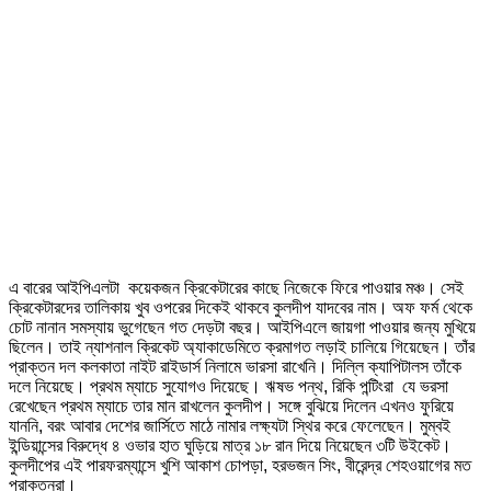
এ বারের আইপিএলটা কয়েকজন ক্রিকেটারের কাছে নিজেকে ফিরে পাওয়ার মঞ্চ। সেই
ক্রিকেটারদের তালিকায় খুব ওপরের দিকেই থাকবে কুলদীপ যাদবের নাম। অফ ফর্ম থেকে
চোট নানান সমস্যায় ভুগেছেন গত দেড়টা বছর। আইপিএলে জায়গা পাওয়ার জন্য মুখিয়ে
ছিলেন। তাই ন্যাশনাল ক্রিকেট অ্যাকাডেমিতে ক্রমাগত লড়াই চালিয়ে গিয়েছেন। তাঁর
প্রাক্তন দল কলকাতা নাইট রাইডার্স নিলামে ভারসা রাখেনি। দিল্লি ক্যাপিটালস তাঁকে
দলে নিয়েছে। প্রথম ম্যাচে সুযোগও দিয়েছে। ঋষভ পন্থ, রিকি পন্টিংরা যে ভরসা
রেখেছেন প্রথম ম্যাচে তার মান রাখলেন কুলদীপ। সঙ্গে বুঝিয়ে দিলেন এখনও ফুরিয়ে
যাননি, বরং আবার দেশের জার্সিতে মাঠে নামার লক্ষ্যটা স্থির করে ফেলেছেন। মুম্বই
ইন্ডিয়ান্সের বিরুদ্ধে ৪ ওভার হাত ঘুড়িয়ে মাত্র ১৮ রান দিয়ে নিয়েছেন ৩টি উইকেট।
কুলদীপের এই পারফরম্যান্সে খুশি আকাশ চোপড়া, হরভজন সিং, বীরেন্দ্র শেহওয়াগের মত
প্রাক্তনরা।