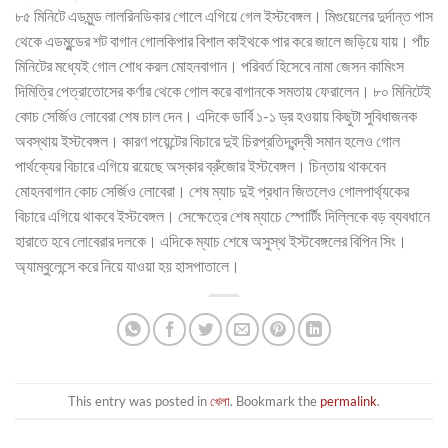
৮৫ মিনিটে এডমুন্ড লালরিনডিকার গোলে এগিয়ে গেল ইস্টবেঙ্গল। মিগুয়েলের দুর্দান্ত পাস
থেকে এডমুন্ডের শট বাগান গোলকিপার বিশাল কাইথকে পার করে জালে জড়িয়ে যায়। পাঁচ
মিনিটের মধ্যেই গোল শোধ করল মোহনবাগান। পরিবর্ত হিসেবে নামা জেসন কামিংস
দিমিত্রি পেত্রাতোসের কর্ণার থেকে গোল করে বাগানকে সমতায় ফেরালেন। ৮০ মিনিটেই
কোচ সের্জিও লোবেরা শেষ চাল দেন। এদিকে ডার্বি ১-১ ড্র হওয়ায় কিছুটা সুবিধাজনক
অবস্থায় ইস্টবেঙ্গল। কারণ পয়েন্টের বিচারে দুই চিরপ্রতিদ্বন্দ্বী সমান হলেও গোল
পার্থক্যের বিচারে এগিয়ে রয়েছে অস্কার ব্রুঁজোর ইস্টবেঙ্গল। চিন্তায় থাকবেন
মোহনবাগান কোচ সের্জিও লোবেরা। শেষ ম্যাচ দুই প্রধান জিতলেও গোলপার্থ্যকের
বিচারে এগিয়ে থাকবে ইস্টবেঙ্গল। সেক্ষেত্রে শেষ ম্যাচে স্পোর্টিং দিল্লিকে বড় ব্যবধানে
হারাতে হবে লোবেরার দলকে। এদিকে ম্যাচ শেষে অসুস্থ ইস্টবেঙ্গলের বিপিন সিং।
অ্যাম্বুলেন্সে করে নিয়ে যাওয়া হয় হাসপাতালে।
This entry was posted in
খেলা
. Bookmark the
permalink
.