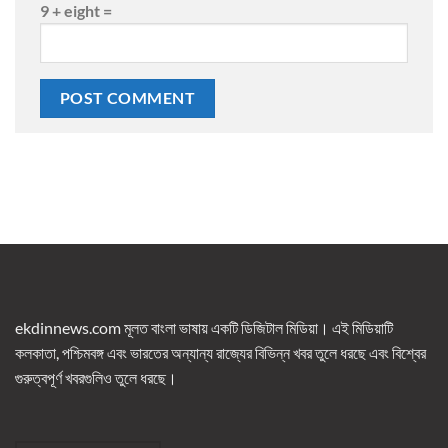
9 + eight =
ekdinnews.com মূলত বাংলা ভাষায় একটি ডিজিটাল মিডিয়া। এই মিডিয়াটি
কলকাতা, পশ্চিমবঙ্গ এবং ভারতের অন্যান্য রাজ্যের বিভিন্ন খবর তুলে ধরছে এবং বিশ্বের
গুরুত্বপূর্ণ খবরগুলিও তুলে ধরছে।