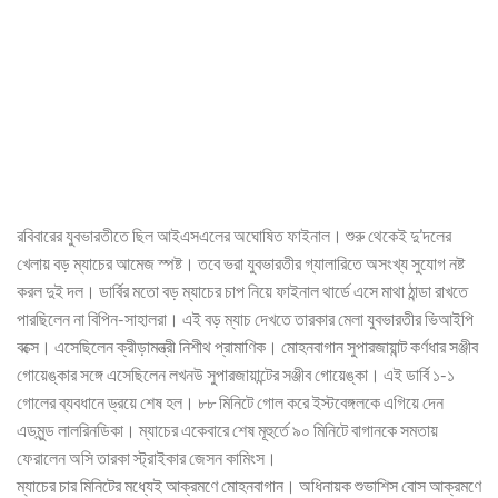
রবিবারের যুবভারতীতে ছিল আইএসএলের অঘোষিত ফাইনাল। শুরু থেকেই দু’দলের
খেলায় বড় ম্যাচের আমেজ স্পষ্ট। তবে ভরা যুবভারতীর গ্যালারিতে অসংখ্য সুযোগ নষ্ট
করল দুই দল। ডার্বির মতো বড় ম্যাচের চাপ নিয়ে ফাইনাল থার্ডে এসে মাথা ঠান্ডা রাখতে
পারছিলেন না বিপিন-সাহালরা। এই বড় ম্যাচ দেখতে তারকার মেলা যুবভারতীর ভিআইপি
বক্সে। এসেছিলেন ক্রীড়ামন্ত্রী নিশীথ প্রামাণিক। মোহনবাগান সুপারজায়ান্ট কর্ণধার সঞ্জীব
গোয়েঙ্কার সঙ্গে এসেছিলেন লখনউ সুপারজায়ান্টের সঞ্জীব গোয়েঙ্কা। এই ডার্বি ১-১
গোলের ব্যবধানে ড্রয়ে শেষ হল। ৮৮ মিনিটে গোল করে ইস্টবেঙ্গলকে এগিয়ে দেন
এডমুন্ড লালরিনডিকা। ম্যাচের একেবারে শেষ মূহুর্তে ৯০ মিনিটে বাগানকে সমতায়
ফেরালেন অসি তারকা স্ট্রাইকার জেসন কামিংস।
ম্যাচের চার মিনিটের মধ্যেই আক্রমণে মোহনবাগান। অধিনায়ক শুভাশিস বোস আক্রমণে