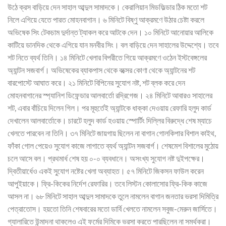
উঠে ক্রস বাড়িয়ে দেন সাহাল আব্দুল সামাদকে। কেরালিয়ান মিডফিল্ডার ঠিক মতো শট
নিলে এগিয়ে যেতে পারত মোহনবাগান। ৬ মিনিটে বিষ্ণু আক্রমণে উঠার চেষ্টা করলে
অভিষেক সিং টেকচাম দুর্দান্ত ট্যাকল করে আটকে দেন। ১০ মিনিটে আনোয়ার আলিকে
কাটিয়ে ডানদিক থেকে এগিয়ে যান মনবীর সিং। বল বাড়িয়ে দেন সাহালের উদ্দেশ্যে। তবে
শট নিতে ব্যর্থ তিনি। ১৪ মিনিটে খেলার বিপরীতে গিয়ে আক্রমণে ওঠেন ইস্টবেঙ্গলের
অ্যান্টন সজবার্গ। অভিষেকের ব্যাকপাস থেকে বক্সের কোণা থেকে অ্যান্টনের শট
বারপোস্টে আঘাত করে। ২১ মিনিটে বিপিনের সুযোগ নষ্ট, শট ব্লক করে দেন
মোহনবাগানের স্প্যানিশ ডিফেন্ডার আলবার্তো রদ্রিগেজ। ২৪ মিনিটে আবারও সাহালের
শট, এবার বাঁচিয়ে দিলেন গিল। পর মূহুর্তেই অ্যান্টকে ধাক্কা দেওয়ায় রেফারি হলুদ কার্ড
দেখালেন আলবার্তোকে। চারটে হলুদ কার্ড হওয়ায় স্পোর্টিং দিল্লির বিরুদ্ধে শেষ ম্যাচে
খেলতে পারবেন না তিনি। ৩৭ মিনিটে জায়গায় ছিলেন না বাগান গোলকিপার বিশাল কাইথ,
ফাঁকা গোল পেয়েও সুযোগ কাজে লাগাতে ব্যর্থ অ্যান্টন সজবার্গ। শেষমেশ বিশালের মুঠোয়
চলে আসে বল। প্রথমার্ধ শেষ হয় ০-০ ব্যবধানে। অসংখ্য সুযোগ নষ্ট দুইপক্ষের।
দ্বিতীয়ার্ধেও একই সু্যোগ নষ্টের খেলা অব্যাহত। ৫৭ মিনিটে জিকসন ফাউল করেন
আপুইয়াকে। ফ্রি-কিকের নির্দেশ রেফারির। তবে লিস্টন কোলাসোর ফ্রি-কিক কাজে
আসল না। ৬৮ মিনিটে সাহাল আব্দুল সামাদকে তুলে নামলেন বাগান জনতার ভরসা দিমিত্রি
পেত্রাতোস। হয়তো তিনি শেষবারের মতো ডার্বি খেলতে নামলেন সবুজ-মেরুন জার্সিতে।
গ্যালারিতে উন্মাদনা থাকলেও এই ফর্মের দিমিকে ভরসা করতে পারছিলেন না সমর্থকরা।