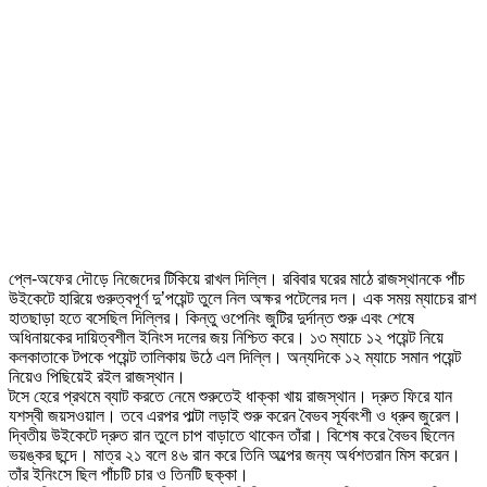
প্লে-অফের দৌড়ে নিজেদের টিকিয়ে রাখল দিল্লি। রবিবার ঘরের মাঠে রাজস্থানকে পাঁচ
উইকেটে হারিয়ে গুরুত্বপূর্ণ দু’পয়েন্ট তুলে নিল অক্ষর পটেলের দল। এক সময় ম্যাচের রাশ
হাতছাড়া হতে বসেছিল দিল্লির। কিন্তু ওপেনিং জুটির দুর্দান্ত শুরু এবং শেষে
অধিনায়কের দায়িত্বশীল ইনিংস দলের জয় নিশ্চিত করে। ১৩ ম্যাচে ১২ পয়েন্ট নিয়ে
কলকাতাকে টপকে পয়েন্ট তালিকায় উঠে এল দিল্লি। অন্যদিকে ১২ ম্যাচে সমান পয়েন্ট
নিয়েও পিছিয়েই রইল রাজস্থান।
টসে হেরে প্রথমে ব্যাট করতে নেমে শুরুতেই ধাক্কা খায় রাজস্থান। দ্রুত ফিরে যান
যশস্বী জয়সওয়াল। তবে এরপর পাল্টা লড়াই শুরু করেন বৈভব সূর্যবংশী ও ধ্রুব জুরেল।
দ্বিতীয় উইকেটে দ্রুত রান তুলে চাপ বাড়াতে থাকেন তাঁরা। বিশেষ করে বৈভব ছিলেন
ভয়ঙ্কর ছন্দে। মাত্র ২১ বলে ৪৬ রান করে তিনি অল্পের জন্য অর্ধশতরান মিস করেন।
তাঁর ইনিংসে ছিল পাঁচটি চার ও তিনটি ছক্কা।