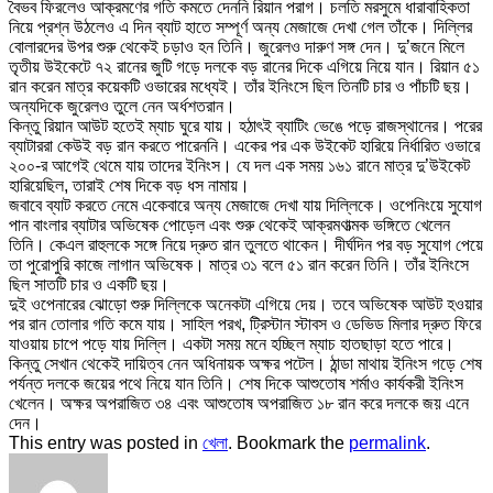
বৈভব ফিরলেও আক্রমণের গতি কমতে দেননি রিয়ান পরাগ। চলতি মরসুমে ধারাবাহিকতা
নিয়ে প্রশ্ন উঠলেও এ দিন ব্যাট হাতে সম্পূর্ণ অন্য মেজাজে দেখা গেল তাঁকে। দিল্লির
বোলারদের উপর শুরু থেকেই চড়াও হন তিনি। জুরেলও দারুণ সঙ্গ দেন। দু’জনে মিলে
তৃতীয় উইকেটে ৭২ রানের জুটি গড়ে দলকে বড় রানের দিকে এগিয়ে নিয়ে যান। রিয়ান ৫১
রান করেন মাত্র কয়েকটি ওভারের মধ্যেই। তাঁর ইনিংসে ছিল তিনটি চার ও পাঁচটি ছয়।
অন্যদিকে জুরেলও তুলে নেন অর্ধশতরান।
কিন্তু রিয়ান আউট হতেই ম্যাচ ঘুরে যায়। হঠাৎই ব্যাটিং ভেঙে পড়ে রাজস্থানের। পরের
ব্যাটাররা কেউই বড় রান করতে পারেননি। একের পর এক উইকেট হারিয়ে নির্ধারিত ওভারে
২০০-র আগেই থেমে যায় তাদের ইনিংস। যে দল এক সময় ১৬১ রানে মাত্র দু’উইকেট
হারিয়েছিল, তারাই শেষ দিকে বড় ধস নামায়।
জবাবে ব্যাট করতে নেমে একেবারে অন্য মেজাজে দেখা যায় দিল্লিকে। ওপেনিংয়ে সুযোগ
পান বাংলার ব্যাটার অভিষেক পোড়েল এবং শুরু থেকেই আক্রমণাত্মক ভঙ্গিতে খেলেন
তিনি। কেএল রাহুলকে সঙ্গে নিয়ে দ্রুত রান তুলতে থাকেন। দীর্ঘদিন পর বড় সুযোগ পেয়ে
তা পুরোপুরি কাজে লাগান অভিষেক। মাত্র ৩১ বলে ৫১ রান করেন তিনি। তাঁর ইনিংসে
ছিল সাতটি চার ও একটি ছয়।
দুই ওপেনারের ঝোড়ো শুরু দিল্লিকে অনেকটা এগিয়ে দেয়। তবে অভিষেক আউট হওয়ার
পর রান তোলার গতি কমে যায়। সাহিল পরখ, ট্রিস্টান স্টাবস ও ডেভিড মিলার দ্রুত ফিরে
যাওয়ায় চাপে পড়ে যায় দিল্লি। একটা সময় মনে হচ্ছিল ম্যাচ হাতছাড়া হতে পারে।
কিন্তু সেখান থেকেই দায়িত্ব নেন অধিনায়ক অক্ষর পটেল। ঠান্ডা মাথায় ইনিংস গড়ে শেষ
পর্যন্ত দলকে জয়ের পথে নিয়ে যান তিনি। শেষ দিকে আশুতোষ শর্মাও কার্যকরী ইনিংস
খেলেন। অক্ষর অপরাজিত ৩৪ এবং আশুতোষ অপরাজিত ১৮ রান করে দলকে জয় এনে
দেন।
This entry was posted in
খেলা
. Bookmark the
permalink
.