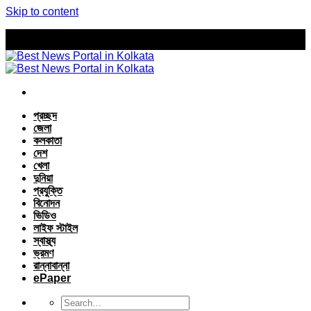
Skip to content
প্রচ্ছদ
জেলা
কলকাতা
দেশ
খেলা
দুনিয়া
প্রযুক্তি
বিনোদন
ভিডিও
লাইফ স্টাইল
স্বাস্থ্য
ভ্রমণ
রান্নাবান্না
ePaper