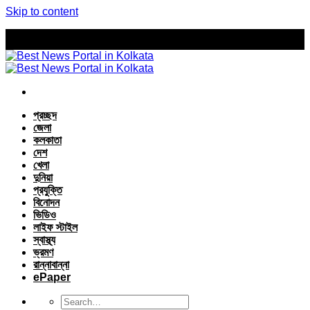
Skip to content
প্রচ্ছদ
জেলা
কলকাতা
দেশ
খেলা
দুনিয়া
প্রযুক্তি
বিনোদন
ভিডিও
লাইফ স্টাইল
স্বাস্থ্য
ভ্রমণ
রান্নাবান্না
ePaper