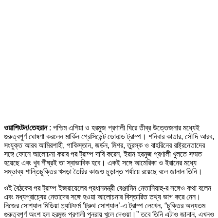
ওয়াশিংটন/তেহরান
: পশ্চিম এশিয়া ও হরমুজ প্রণালী ঘিরে তীব্র উত্তেজনার মধ্যেই
গুরুত্বপূর্ণ ঘোষণা করলেন মার্কিন প্রেসিডেন্ট ডোনাল্ড ট্রাম্প। শনিবার কাতার, সৌদি আরব,
সংযুক্ত আরব আমিরশাহী, পাকিস্তান, জর্ডন, মিশর, তুরস্ক ও বাহরিনের রাষ্ট্রনেতাদের
সঙ্গে ফোনে আলোচনা করার পর ট্রাম্প দাবি করেন, ইরান হরমুজ প্রণালী খুলতে সম্মত
হয়েছে এবং খুব শীঘ্রই তা স্বাভাবিক হবে। একই সঙ্গে আমেরিকা ও ইরানের মধ্যে
সম্ভাব্য শান্তিচুক্তির খসড়া তৈরির কাজও চূড়ান্ত পর্যায়ে রয়েছে বলে জানান তিনি।
ওই বৈঠকের পর ট্রাম্প ইজরায়েলের প্রধানমন্ত্রী বেঞ্জামিন নেতানিয়াহু-র সঙ্গেও কথা বলেন
এবং মধ্যপ্রাচ্যের নেতাদের সঙ্গে হওয়া আলোচনার বিস্তারিত তথ্য ভাগ করে নেন।
নিজের সোশ্যাল মিডিয়া প্ল্যাটফর্ম ‘ট্রুথ সোশ্যাল’-এ ট্রাম্প লেখেন, “চুক্তির অন্যতম
গুরুত্বপূর্ণ অংশ হল হরমুজ প্রণালী পুনরায় খুলে দেওয়া।” তবে তিনি এটাও জানান, এখনও