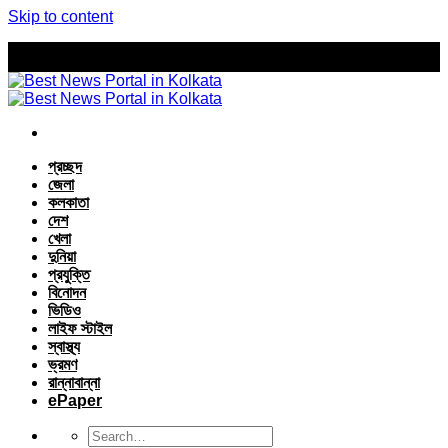
Skip to content
প্রচ্ছদ
জেলা
কলকাতা
দেশ
খেলা
দুনিয়া
প্রযুক্তি
বিনোদন
ভিডিও
লাইফ স্টাইল
স্বাস্থ্য
ভ্রমণ
রান্নাবান্না
ePaper