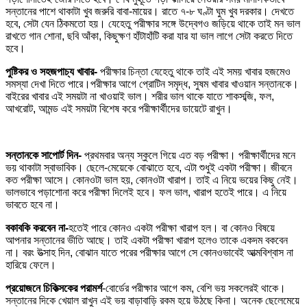
সন্তানের পাশে থাকাটা খুব জরুরি বাবা-মায়ের। রাতে ৭-৮ ঘণ্টা ঘুম খুব দরকার। দেখতে
হবে, সেটা যেন ঠিকমতো হয়। যেহেতু পরীক্ষার সঙ্গে উদ্বেগও জড়িয়ে থাকে তাই মন ভাল
রাখতে গান শোনা, ছবি আঁকা, কিছুক্ষণ হাঁটাহাঁটি করা যার যা ভাল লাগে সেটা করতে দিতে
হবে।
পুষ্টিকর ও সহজপাচ্য খাবার-
পরীক্ষার চিন্তা যেহেতু থাকে তাই এই সময় খাবার হজমেও
সমস্যা দেখা দিতে পারে।পরীক্ষার আগে প্রোটিন সমৃদ্ধ, সুষম খাবার খাওয়ান সন্তানকে।
বাইরের খাবার এই সময়টা না খাওয়াই ভাল। শরীর ভাল থাকে যাতে শাকসব্জি, ফল,
আখরোট, আমন্ড এই সময়টা বিশেষ করে পরীক্ষার্থীদের ডায়েটে রাখুন।
সন্তানকে সাপোর্ট দিন-
প্রথমবার অন্য স্কুলে গিয়ে এত বড় পরীক্ষা। পরীক্ষার্থীদের মনে
ভয় থাকাটা স্বাভাবিক। ছেলে-মেয়েকে বোঝাতে হবে, এটা শুধুই একটা পরীক্ষা। জীবনে
কত পরীক্ষা আসে। কোনওটা ভাল হয়, কোনওটা খারাপ। তাই এ নিয়ে ভয়ের কিছু নেই।
ভালভাবে পড়াশোনা করে পরীক্ষা দিলেই হবে। ফল ভাল, খারাপ হতেই পারে। এ নিয়ে
ভাবতে হবে না।
বকাবকি করবেন না-
হতেই পারে কোনও একটা পরীক্ষা খারাপ হল। বা কোনও বিষয়ে
আপনার সন্তানের ভীতি আছে। তাই একটা পরীক্ষা খারাপ হলেও তাকে একদম বকবেন
না। বরং উত্সাহ দিন, বোঝান যাতে পরের পরীক্ষার আগে সে কোনওভাবেই আত্মবিশ্বাস না
হারিয়ে ফেলে।
প্রয়োজনে চিকিত্সকের পরামর্শ
-বোর্ডের পরীক্ষার আগে কম, বেশি ভয় সকলেরই থাকে।
সন্তানের দিকে খেয়াল রাখুন এই ভয় বাড়াবাড়ি রকম হয়ে উঠছে কিনা। অনেক ছেলেমেয়ে