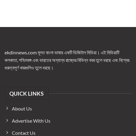
ekdinnews.com মূলত বাংলা ভাষায় একটি ডিজিটাল মিডিয়া। এই মিডিয়াটি
কলকাতা, পশ্চিমবঙ্গ এবং ভারতের অন্যান্য রাজ্যের বিভিন্ন খবর তুলে ধরছে এবং বিশ্বের
গুরুত্বপূর্ণ খবরগুলিও তুলে ধরছে।
QUICK LINKS
About Us
Advertise With Us
Contact Us