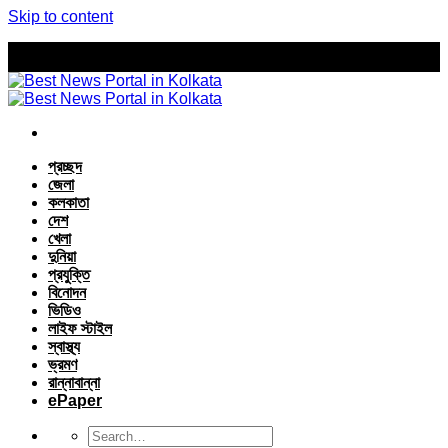
Skip to content
প্রচ্ছদ
জেলা
কলকাতা
দেশ
খেলা
দুনিয়া
প্রযুক্তি
বিনোদন
ভিডিও
লাইফ স্টাইল
স্বাস্থ্য
ভ্রমণ
রান্নাবান্না
ePaper