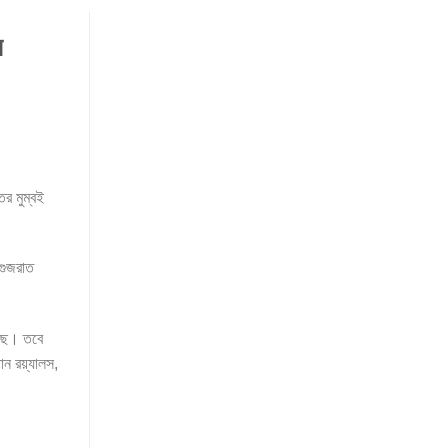
স
ের মুম্বই
 গুজরাত
খছে। তবে
ান রয়্যালস,