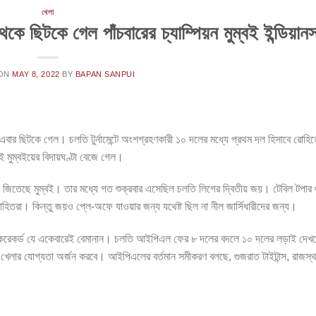
খেলা
ে ছিটকে গেল পাঁচবারের চ্যাম্পিয়ন মুম্বই ইন্ডিয়ান
 ON
MAY 8, 2022
BY
BAPAN SANPUI
ে এবার ছিটকে গেল। চলতি টুর্নামেন্টে অংশগ্রহণকারী ১০ দলের মধ্যে প্রথম দল হিসাবে রোহিত
ই মুম্বইয়ের বিদায়ঘণ্টা বেজে গেল।
চ জিতেছে মুম্বই। তার মধ্যে গত শুক্রবার এসেছিল চলতি লিগের দ্বিতীয় জয়। টেবিল টপার
 রোহিতরা। কিন্তু জয়ও প্লে-অফে যাওয়ার জন্য যথেষ্ট ছিল না নীল জার্সিধারীদের জন্য।
ট্র্যাকরেকর্ড যে একেবারেই বেমানান। চলতি আইপিএল ফের ৮ দলের বদলে ১০ দলের লড়াই দে
খেলার যোগ্যতা অর্জন করবে। আইপিএলের বর্তমান সমীকরণ বলছে, গুজরাত টাইটান্স, রাজস্থ
।