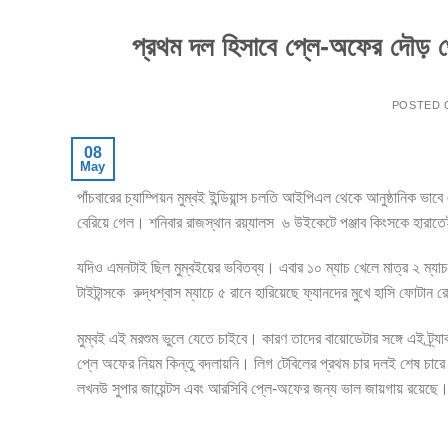
প্রথম দল হিসাবে প্লে-অফের দৌড় থেক
POSTED
08
May
পাঁচবারের চ্যাম্পিয়ন মুম্বই ইন্ডিয়ান্স চলতি আইপিএল থেকে আনুষ্ঠানিক ভাব
বেরিয়ে গেল। শনিবার রাজস্থান রয়্যালস ৬ উইকেটে পঞ্জাব কিংসকে হারাতে
যদিও এমনটাই ছিল মুম্বইয়ের ভবিতব্য। এবার ১০ ম্যাচ খেলে মাত্র ২ ম্যা
টাইটান্সকে রুদ্ধশ্বাস ম্যাচে ৫ রানে হারিয়েছে ফ্যানদের মুখে হাসি ফোটান
মুম্বই এই মরশুম ভুলে যেতে চাইবে। কারণ তাদের বায়োডেটার সঙ্গে এই 
প্লে অফের নিয়ম কিন্তু বদলায়নি। লিগ টেবিলের প্রথম চার দলই শেষ চারে 
লখনউ সুপার জায়েন্টস এবং আরসিবি প্লে-অফের জন্য ভাল জায়গায় রয়েছে