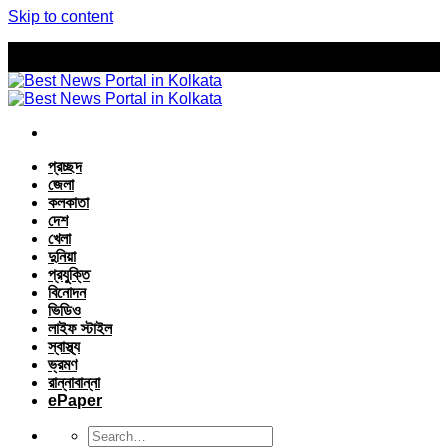
Skip to content
প্রচ্ছদ
জেলা
কলকাতা
দেশ
খেলা
দুনিয়া
প্রযুক্তি
বিনোদন
ভিডিও
লাইফ স্টাইল
স্বাস্থ্য
ভ্রমণ
রান্নাবান্না
ePaper