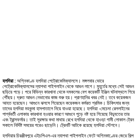
হলদিয়া
: অগ্নিকাণ্ড হলদিয়া পেট্রোকেমিক্যালসে। মঙ্গলবার ভোরে
পেট্রোকেমিক্যালসের ন্যাপথা পাইপলাইন থেকে আগুন লাগে। মুহূর্তের মধ্যে সেই আগুন
ছড়িয়ে পড়ে। পরে বিভিন্ন কারখানা থেকে দমকলের বেশ কয়েকটি ইঞ্জিন ঘটনাস্থলে গিয়ে
পৌঁছয়। দ্রুত আগুন নেভানোর কাজ শুরু হয়। প্রাণহানির খবর নেই। তবে কয়েকজন
আহত হয়েছেন। আগুনে ঝলসে গিয়েছেন কয়েকজন কর্মরত শ্রমিক। চিকিৎসার জন্য
তাদের হলদিয়া মহকুমা হাসপাতালে নিয়ে যাওয়া হয়েছে। হলদিয়া -মেচেদা রেললাইনের
পার্শ্ববর্তী এলাকায় কারখানা হওয়ার কারণে আগুনে পুড়ে নষ্ট হয়ে গিয়েছে বিদ্যুতের তার
এবং ট্রান্সফর্মার। তাই সুরক্ষার কথা মাথায় রেখে হলদিয়া থেকে হাওড়া গামী লোকাল ট্রেন
সকালে নির্দিষ্ট সময়ের পরেও ছাড়েনি। ট্রেনটি আটকে রয়েছে হলদিয়া স্টেশনে।
হলদিয়ার চিরঞ্জীবপুরে এইচপিএল-এর ন্যাপথা পাইপলাইন ফেটে অগ্নিকাণ্ডের জেরে শিল্প