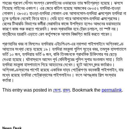
শহরের প্রবেশ স্টেশন সংলগ্ন রেললাইনের ওভারহেড তার ক্ষতিগ্রস্ত হয়েছে। ঝলসে
গিয়েছে লাইনের একাংশ। এর জেরে বাতিল হয়েছে আজকের ৩৮০৫২ হলদিয়া-হাওড়া
লোকাল। ৩৮০৫১ হাওড়া-হলদিয়া লোকাল এবং আসানসোল-হলদিয়া এক্সপ্রেস হলদিয়া না
ঢুকে দুর্গাচক থেকেই ফিরে যাবে। দেরি হতে পারে আসানসোল-হলদিয়া এক্সপ্রেসের।
রেলের টিআরডি বিভাগের কর্মীরা মেরামতির কাজে উপস্থিত হলেও আগুনের ভয়াবহতার
কারণে কাজ শুরু করতে পারেননি। কখন স্বাভাবিক হবে ট্রেন চলাচল, তা স্পষ্ট নয়।
যাত্রীদের হয়রানি এড়াতে রেল কর্তৃপক্ষকে আগাম বিজ্ঞপ্তি জারি করতে পারেন।
প্রাণহানির খবর না মিললেও হলদিয়ায় এইচপিএল-এর ন্যাপথা পাইপলাইনে অগ্নিকাণ্ডে
আহতের সংখ্যা বেড়ে হয়েছে ১৯। হলদিয়া মহকুমা পুলিশ সূত্রে খবর, তমলুক হাসপাতালে
ভর্তি ১০ জন, হলদিয়ায় ভর্তি ৬ জন, বাকি তিনজনকে প্রাথমিক চিকিৎসার পর ছেড়ে
দেওয়া হয়েছে। ঘটনাস্থলে আসেন পূর্ব মেদিনীপুরের পুলিশ সুপার অংশুমান সাহা। তিনি
হলদিয়া মহকুমা হাসপাতালে গিয়ে আহতদের দেখেন। ছুটে আসেন বন্দর কর্তারাও।
অগ্নিকাণ্ডস্থলের পাশেই রয়েছে একাধিক দাহ্য পেট্রোপণ্য বহনকারী পাইপলাইন, যার
মধ্যে রয়েছে হলদিয়া পেট্রোন্যাসের পাইপলাইনও। ফলে আশঙ্কায় শিল্প সংস্থার
কর্তারা।
This entry was posted in
জেলা
,
রাজ্য
. Bookmark the
permalink
.
News Desk