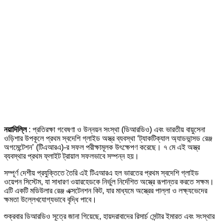
নয়াদিল্লি
: প্রতিরক্ষা গবেষণা ও উন্নয়ন সংস্থা (ডিআরডিও) এবং ভারতীয় বায়ুসেনা
ওড়িশার উপকূলে প্রথম স্বদেশি গ্লাইড অস্ত্র ব্যবস্থা ‘ট্যাকটিক্যাল অ্যাডভান্সড রেঞ্জ
অগমেন্টেশন’ (টিএআরএ)-র সফল পরীক্ষামূলক উৎক্ষেপণ করেছে। ৭ মে এই অস্ত্র
ব্যবস্থার প্রথম ফ্লাইট ট্রায়াল সফলভাবে সম্পন্ন হয়।
সম্পূর্ণ দেশীয় প্রযুক্তিতে তৈরি এই টিএআরএ হল ভারতের প্রথম স্বদেশি গ্লাইড
ওয়েপন সিস্টেম, যা সাধারণ ওয়ারহেডকে নির্ভুল নির্দেশিত অস্ত্রে রূপান্তর করতে সক্ষম।
এটি একটি মডিউলার রেঞ্জ এক্সটেনশন কিট, যার মাধ্যমে অস্ত্রের পাল্লা ও লক্ষ্যভেদের
ক্ষমতা উল্লেখযোগ্যভাবে বৃদ্ধি পাবে।
শুক্রবার ডিআরডিও সূত্রে জানা গিয়েছে, হায়দরাবাদের রিসার্চ সেন্টার ইমারত এবং সংস্থার