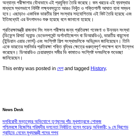
অন্যান্য পরীক্ষাগার যৌথভাবে এই প্রযুক্তি তৈরি করেছে। কম খরচের এই ব্যবস্থার
মাধ্যমে স্থলভাগে নির্দিষ্ট লক্ষ্যবস্তুতে আরও নিখুঁত ও শক্তিশালী আঘাত হানা সম্ভব
হবে। এছাড়াও একাধিক ভারতীয় শিল্প সংস্থার সহযোগিতায় এই কিট তৈরি হয়েছে এবং
ইতিমধ্যেই এর উৎপাদনও শুরু হয়েছে বলে জানানো হয়েছে।
প্রতিরক্ষামন্ত্রী রাজনাথ সিং সফল পরীক্ষার জন্য প্রতিরক্ষা গবেষণা ও উন্নয়ন সংস্থা
(ডিফেন্স রিসার্চ অ্যান্ড ডেভেলপমেন্ট অর্গানাইজেশন বা ডিআরডিও), ভারতীয় বায়ুসেনা
(ইন্ডিয়ান এয়ার ফোর্স) এবং সংশ্লিষ্ট শিল্প সংস্থাগুলিকে অভিনন্দন জানিয়েছেন। তিনি
একে ভারতের স্বনির্ভর প্রতিরক্ষা শক্তি বৃদ্ধির ক্ষেত্রে গুরুত্বপূর্ণ পদক্ষেপ বলে উল্লেখ
করেছেন। ডিআরডিও চেয়ারম্যান সমীর ভি কামাতও সংশ্লিষ্ট দলগুলিকে শুভেচ্ছা
জানিয়েছেন।
This entry was posted in
দেশ
and tagged
History
.
News Desk
দলবিরোধী মন্তব্যের অভিযোগে তৃণমূলের পাঁচ মুখপাত্রকে শোকজ
পশ্চিমবঙ্গে বিজেপির পরিষদীয় দলনেতা নির্বাচিত হলেন শুভেন্দু অধিকারী; ৯ মে ব্রিগেড
গ্রাউন্ডে নেবেন মুখ্যমন্ত্রী পদের শপথ