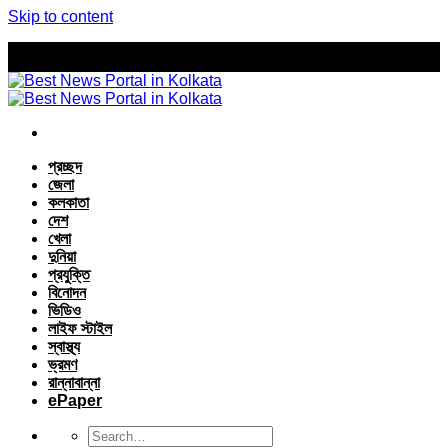
Skip to content
প্রচ্ছদ
জেলা
কলকাতা
দেশ
খেলা
দুনিয়া
প্রযুক্তি
বিনোদন
ভিডিও
লাইফ স্টাইল
স্বাস্থ্য
ভ্রমণ
রান্নাবান্না
ePaper