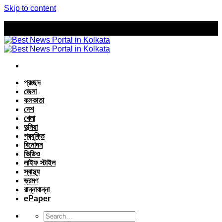
Skip to content
প্রচ্ছদ
জেলা
কলকাতা
দেশ
খেলা
দুনিয়া
প্রযুক্তি
বিনোদন
ভিডিও
লাইফ স্টাইল
স্বাস্থ্য
ভ্রমণ
রান্নাবান্না
ePaper