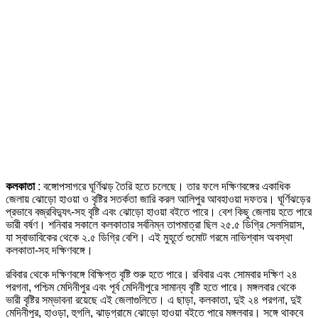
কলকাতা
: বঙ্গোপসাগরে ঘূর্ণিঝড় তৈরি হতে চলেছে। তার ফলে দক্ষিণবঙ্গের একাধিক
জেলায় ঝোড়ো হাওয়া ও বৃষ্টির সতর্কতা জারি করল আলিপুর আবহাওয়া দফতর। ঘূর্ণিঝড়ের
প্রভাবে বজ্রবিদ্যুৎ-সহ বৃষ্টি এবং ঝোড়ো হাওয়া বইতে পারে। বেশ কিছু জেলায় হতে পারে
ভারী বর্ষণ। শনিবার সকালে কলকাতার সর্বনিম্ন তাপমাত্রা ছিল ২৫.৫ ডিগ্রি সেলসিয়াস,
যা স্বাভাবিকের থেকে ২.৫ ডিগ্রি বেশি। এই মুহূর্তে গুমোট গরমে নাভিশ্বাস অবস্থা
কলকাতা-সহ দক্ষিণবঙ্গে।
রবিবার থেকে দক্ষিণবঙ্গে বিক্ষিপ্ত বৃষ্টি শুরু হতে পারে। রবিবার এবং সোমবার দক্ষিণ ২৪
পরগনা, পশ্চিম মেদিনীপুর এবং পূর্ব মেদিনীপুরে সামান্য বৃষ্টি হতে পারে। মঙ্গলবার থেকে
ভারী বৃষ্টির সম্ভাবনা রয়েছে এই জেলাগুলিতে। এ ছাড়া, কলকাতা, দুই ২৪ পরগনা, দুই
মেদিনীপুর, হাওড়া, হুগলি, ঝাড়গ্রামে ঝোড়ো হাওয়া বইতে পারে মঙ্গলবার। সঙ্গে থাকবে