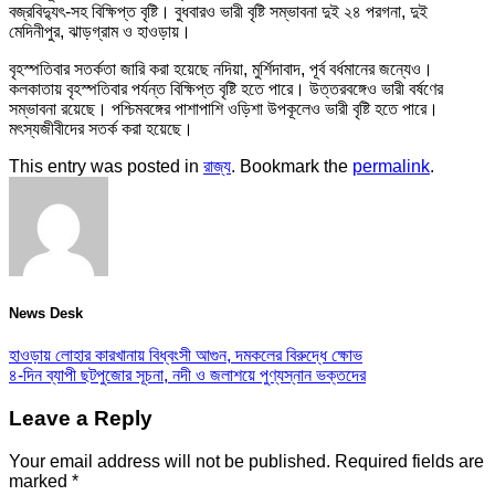
বজ্রবিদ্যুৎ-সহ বিক্ষিপ্ত বৃষ্টি। বুধবারও ভারী বৃষ্টি সম্ভাবনা দুই ২৪ পরগনা, দুই
মেদিনীপুর, ঝাড়গ্রাম ও হাওড়ায়।
বৃহস্পতিবার সতর্কতা জারি করা হয়েছে নদিয়া, মুর্শিদাবাদ, পূর্ব বর্ধমানের জন্যেও।
কলকাতায় বৃহস্পতিবার পর্যন্ত বিক্ষিপ্ত বৃষ্টি হতে পারে। উত্তরবঙ্গেও ভারী বর্ষণের
সম্ভাবনা রয়েছে। পশ্চিমবঙ্গের পাশাপাশি ওড়িশা উপকূলেও ভারী বৃষ্টি হতে পারে।
মৎস্যজীবীদের সতর্ক করা হয়েছে।
This entry was posted in
রাজ্য
. Bookmark the
permalink
.
News Desk
হাওড়ায় লোহার কারখানায় বিধ্বংসী আগুন, দমকলের বিরুদ্ধে ক্ষোভ
৪-দিন ব্যাপী ছটপুজোর সূচনা, নদী ও জলাশয়ে পুণ্যস্নান ভক্তদের
Leave a Reply
Your email address will not be published.
Required fields are
marked
*