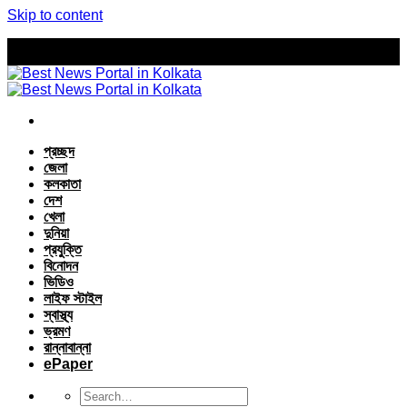
Skip to content
প্রচ্ছদ
জেলা
কলকাতা
দেশ
খেলা
দুনিয়া
প্রযুক্তি
বিনোদন
ভিডিও
লাইফ স্টাইল
স্বাস্থ্য
ভ্রমণ
রান্নাবান্না
ePaper