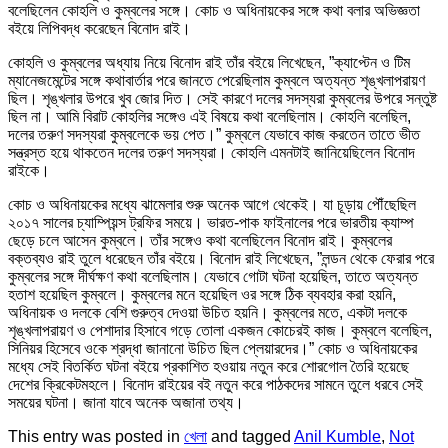
বলেছিলেন কোহলি ও কুম্বলের সঙ্গে। কোচ ও অধিনায়কের সঙ্গে কথা বলার অভিজ্ঞতা
বইয়ে লিপিবদ্ধ করেছেন বিনোদ রাই।
কোহলি ও কুম্বলের অধ্যায় নিয়ে বিনোদ রাই তাঁর বইয়ে লিখেছেন, ”ক্যাপ্টেন ও টিম
ম্যানেজমেন্টের সঙ্গে কথাবার্তার পরে জানতে পেরেছিলাম কুম্বলে অত্যন্ত শৃঙ্খলাপরায়ণ
ছিল। শৃঙ্খলার উপরে খুব জোর দিত। সেই কারণে দলের সদস্যরা কুম্বলের উপরে সন্তুষ্ট
ছিল না। আমি বিরাট কোহলির সঙ্গেও এই বিষয়ে কথা বলেছিলাম। কোহলি বলেছিল,
দলের তরুণ সদস্যরা কুম্বলেকে ভয় পেত।” কুম্বলে যেভাবে কাজ করতেন তাতে ভীত
সন্ত্রস্ত হয়ে থাকতেন দলের তরুণ সদস্যরা। কোহলি এমনটাই জানিয়েছিলেন বিনোদ
রাইকে।
কোচ ও অধিনায়কের মধ্যে ঝামেলার শুরু অনেক আগে থেকেই। যা চূড়ায় পৌঁছেছিল
২০১৭ সালের চ্যাম্পিয়ন্স ট্রফির সময়ে। ভারত-পাক ফাইনালের পরে ভারতীয় ক্যাম্প
ছেড়ে চলে আসেন কুম্বলে। তাঁর সঙ্গেও কথা বলেছিলেন বিনোদ রাই। কুম্বলের
বক্তব্যও রাই তুলে ধরেছেন তাঁর বইয়ে। বিনোদ রাই লিখেছেন, ”লন্ডন থেকে ফেরার পরে
কুম্বলের সঙ্গে দীর্ঘক্ষণ কথা বলেছিলাম। যেভাবে গোটা ঘটনা হয়েছিল, তাতে অত্যন্ত
হতাশ হয়েছিল কুম্বলে। কুম্বলের মনে হয়েছিল ওর সঙ্গে ঠিক ব্যবহার করা হয়নি,
অধিনায়ক ও দলকে বেশি গুরুত্ব দেওয়া উচিত হয়নি। কুম্বলের মতে, একটা দলকে
শৃঙ্খলাপরায়ণ ও পেশাদার হিসাবে গড়ে তোলা একজন কোচেরই কাজ। কুম্বলে বলেছিল,
সিনিয়র হিসেবে ওকে শ্রদ্ধা জানানো উচিত ছিল প্লেয়ারদের।” কোচ ও অধিনায়কের
মধ্যে সেই বিতর্কিত ঘটনা বইয়ে প্রকাশিত হওয়ায় নতুন করে শোরগোল তৈরি হয়েছে
দেশের ক্রিকেটমহলে। বিনোদ রাইয়ের বই নতুন করে পাঠকদের সামনে তুলে ধরবে সেই
সময়ের ঘটনা। জানা যাবে অনেক অজানা তথ্য।
This entry was posted in
খেলা
and tagged
Anil Kumble
,
Not