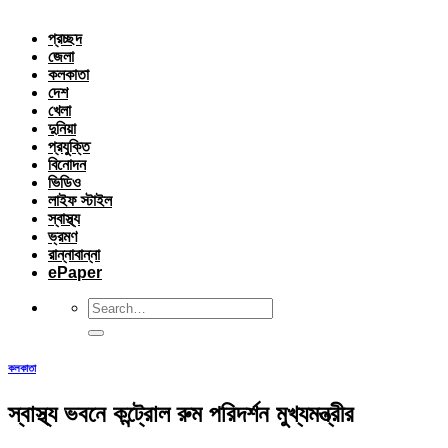
প্রচ্ছদ
জেলা
কলকাতা
দেশ
খেলা
দুনিয়া
প্রযুক্তি
বিনোদন
ভিডিও
লাইফ স্টাইল
স্বাস্থ্য
ভ্রমণ
রান্নাবান্না
ePaper
কলকাতা
স্বাস্থ্য ভবনে কন্ট্রোল রুম পরিদর্শন মুখ্যমন্ত্রীর