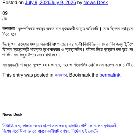
Posted on
July 9, 2026
July 9, 2026
by
News Desk
09
Jul
কলকাতা
: বৃহস্পতিবার স্বাস্থ্য ভবনে যান মুখ্যমন্ত্রী শুভেন্দু অধিকারী। সঙ্গে ছিলেন স্ব
দিতে হবে।
উল্লেখ্য, রাজ্যের সমস্ত সরকারি হাসপাতালে ২৪ ঘণ্টা নিরবিচ্ছিন্ন নজরদারির জন্য ইন্টিগ্রেট
ছিলেন স্বাস্থ্যমন্ত্রী শারদ্বত মুখোপাধ্যায় ও স্বাস্থ্যসচিব। তাঁদের নিয়ে কন্ট্রোল রুম ঘ
পার্কিং- সব কিছুর উপরে নজর রাখা হবে।
স্বাস্থ্যমন্ত্রী শারদ্বত মুখোপাধ্যায় জানান, শহর ও শহরতলির মেডিক্যাল কলেজ এবং চা
This entry was posted in
কলকাতা
. Bookmark the
permalink
.
News Desk
নিউটাউনে দু’ হাজার বেডের হাসপাতাল করছে আদানি গোষ্ঠী, জানালেন মুখ্যমন্ত্রী
বিশেষ শর্তে টাকা তুলতে পারবে কালীঘাট তৃণমূল, নির্দেশ হাই কোর্টের