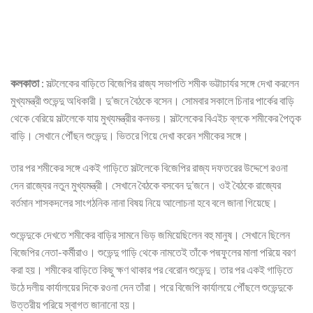
কলকাতা
: সল্টলেকের বাড়িতে বিজেপির রাজ্য সভাপতি শমীক ভট্টাচার্যর সঙ্গে দেখা করলেন
মুখ্যমন্ত্রী শুভেন্দু অধিকারী। দু’জনে বৈঠকে বসেন। সোমবার সকালে চিনার পার্কের বাড়ি
থেকে বেরিয়ে সল্টলেকে যায় মুখ্যমন্ত্রীর কনভয়। সল্টলেকের বিএইচ ব্লকে শমীকের পৈতৃক
বাড়ি। সেখানে পৌঁছন শুভেন্দু। ভিতরে গিয়ে দেখা করেন শমীকের সঙ্গে।
তার পর শমীকের সঙ্গে একই গাড়িতে সল্টলেকে বিজেপির রাজ্য দফতরের উদ্দেশে রওনা
দেন রাজ্যের নতুন মুখ্যমন্ত্রী। সেখানে বৈঠকে বসবেন দু’জনে। ওই বৈঠকে রাজ্যের
বর্তমান শাসকদলের সাংগঠনিক নানা বিষয় নিয়ে আলোচনা হবে বলে জানা গিয়েছে।
শুভেন্দুকে দেখতে শমীকের বাড়ির সামনে ভিড় জমিয়েছিলেন বহু মানুষ। সেখানে ছিলেন
বিজেপির নেতা-কর্মীরাও। শুভেন্দু গাড়ি থেকে নামতেই তাঁকে পদ্মফুলের মালা পরিয়ে বরণ
করা হয়। শমীকের বাড়িতে কিছু ক্ষণ থাকার পর বেরোন শুভেন্দু। তার পর একই গাড়িতে
উঠে দলীয় কার্যালয়ের দিকে রওনা দেন তাঁরা। পরে বিজেপি কার্যালয়ে পৌঁছলে শুভেন্দুকে
উত্তরীয় পরিয়ে স্বাগত জানানো হয়।