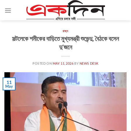
Skip
to
content
রাজ্য
সল্টলেকে শমীকের বাড়িতে মুখ্যমন্ত্রী শুভেন্দু, বৈঠকে বসেন
দু’জনে
POSTED ON
MAY 11, 2026
BY
NEWS DESK
11
May