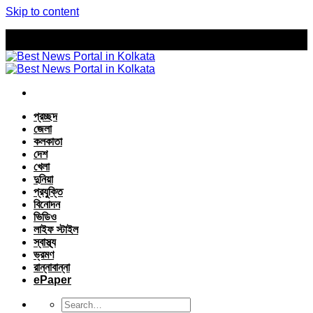
Skip to content
প্রচ্ছদ
জেলা
কলকাতা
দেশ
খেলা
দুনিয়া
প্রযুক্তি
বিনোদন
ভিডিও
লাইফ স্টাইল
স্বাস্থ্য
ভ্রমণ
রান্নাবান্না
ePaper