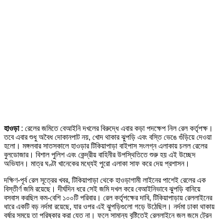
হাওড়া
: রেলের জমিতে বেআইনি দখলের বিরুদ্ধে এবার কড়া পদক্ষেপ নিল রেল কর্তৃপক্ষ।
তবে এবার শুধু অবৈধ দোকানপাট নয়, খোদ থাকার ঝুপড়ি এবং বস্তি ভেঙে গুঁড়িয়ে দেওয়া
হলো। মঙ্গলবার সাতসকালে হাওড়ার টিকিয়াপাড়া বাইপাস সংলগ্ন এলাকায় চলল রেলের
বুলডোজার। বিশাল পুলিশ এবং কেন্দ্রীয় বাহিনীর উপস্থিতিতে শুরু হয় এই উচ্ছেদ
অভিযান। মাত্র ঘণ্টা খানেকের মধ্যেই পুরো এলাকা সাফ করে দেয় প্রশাসন।
দক্ষিণ-পূর্ব রেল সূত্রের খবর, টিকিয়াপাড়া থেকে হাওড়াগামী লাইনের পাশেই রেলের এক
বিস্তীর্ণ জমি রয়েছে। দীর্ঘদিন ধরে সেই জমি দখল করে বেআইনিভাবে ঝুপড়ি বানিয়ে
বসবাস করছিল কম-বেশি ১০০টি পরিবার। রেল কর্তৃপক্ষের দাবি, টিকিয়াপাড়ায় রেললাইনের
ধারে একটি বড় নর্দমা রয়েছে, যার ওপর এই ঝুপড়িগুলো গড়ে উঠেছিল। নর্দমা ঢাকা থাকায়
বর্ষার সময়ে তা পরিষ্কার করা যেত না। ফলে সামান্য বৃষ্টিতেই রেললাইনে জল জমে ট্রেন