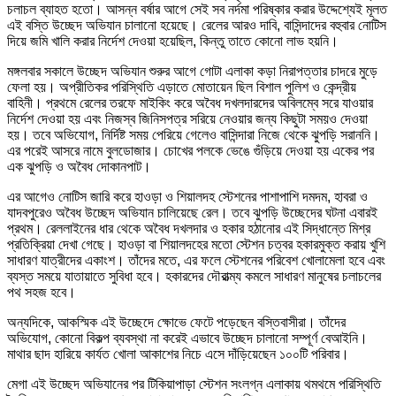
চলাচল ব্যাহত হতো। আসন্ন বর্ষার আগে সেই সব নর্দমা পরিষ্কার করার উদ্দেশ্যেই মূলত
এই বস্তি উচ্ছেদ অভিযান চালানো হয়েছে। রেলের আরও দাবি, বাসিন্দাদের বহুবার নোটিস
দিয়ে জমি খালি করার নির্দেশ দেওয়া হয়েছিল, কিন্তু তাতে কোনো লাভ হয়নি।
মঙ্গলবার সকালে উচ্ছেদ অভিযান শুরুর আগে গোটা এলাকা কড়া নিরাপত্তার চাদরে মুড়ে
ফেলা হয়। অপ্রীতিকর পরিস্থিতি এড়াতে মোতায়েন ছিল বিশাল পুলিশ ও কেন্দ্রীয়
বাহিনী। প্রথমে রেলের তরফে মাইকিং করে অবৈধ দখলদারদের অবিলম্বে সরে যাওয়ার
নির্দেশ দেওয়া হয় এবং নিজস্ব জিনিসপত্র সরিয়ে নেওয়ার জন্য কিছুটা সময়ও দেওয়া
হয়। তবে অভিযোগ, নির্দিষ্ট সময় পেরিয়ে গেলেও বাসিন্দারা নিজে থেকে ঝুপড়ি সরাননি।
এর পরেই আসরে নামে বুলডোজার। চোখের পলকে ভেঙে গুঁড়িয়ে দেওয়া হয় একের পর
এক ঝুপড়ি ও অবৈধ দোকানপাট।
এর আগেও নোটিস জারি করে হাওড়া ও শিয়ালদহ স্টেশনের পাশাপাশি দমদম, হাবরা ও
যাদবপুরেও অবৈধ উচ্ছেদ অভিযান চালিয়েছে রেল। তবে ঝুপড়ি উচ্ছেদের ঘটনা এবারই
প্রথম। রেললাইনের ধার থেকে অবৈধ দখলদার ও হকার হঠানোর এই সিদ্ধান্তে মিশ্র
প্রতিক্রিয়া দেখা গেছে। হাওড়া বা শিয়ালদহের মতো স্টেশন চত্বর হকারমুক্ত করায় খুশি
সাধারণ যাত্রীদের একাংশ। তাঁদের মতে, এর ফলে স্টেশনের পরিবেশ খোলামেলা হবে এবং
ব্যস্ত সময়ে যাতায়াতে সুবিধা হবে। হকারদের দৌরাত্ম্য কমলে সাধারণ মানুষের চলাচলের
পথ সহজ হবে।
অন্যদিকে, আকস্মিক এই উচ্ছেদে ক্ষোভে ফেটে পড়েছেন বস্তিবাসীরা। তাঁদের
অভিযোগ, কোনো বিকল্প ব্যবস্থা না করেই এভাবে উচ্ছেদ চালানো সম্পূর্ণ বেআইনি।
মাথার ছাদ হারিয়ে কার্যত খোলা আকাশের নিচে এসে দাঁড়িয়েছেন ১০০টি পরিবার।
মেগা এই উচ্ছেদ অভিযানের পর টিকিয়াপাড়া স্টেশন সংলগ্ন এলাকায় থমথমে পরিস্থিতি