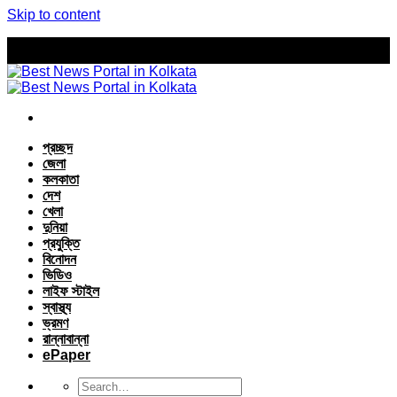
Skip to content
প্রচ্ছদ
জেলা
কলকাতা
দেশ
খেলা
দুনিয়া
প্রযুক্তি
বিনোদন
ভিডিও
লাইফ স্টাইল
স্বাস্থ্য
ভ্রমণ
রান্নাবান্না
ePaper