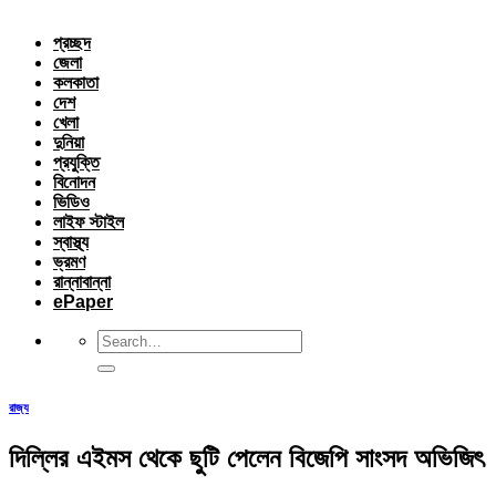
প্রচ্ছদ
জেলা
কলকাতা
দেশ
খেলা
দুনিয়া
প্রযুক্তি
বিনোদন
ভিডিও
লাইফ স্টাইল
স্বাস্থ্য
ভ্রমণ
রান্নাবান্না
ePaper
রাজ্য
দিল্লির এইমস থেকে ছুটি পেলেন বিজেপি সাংসদ অভিজিৎ