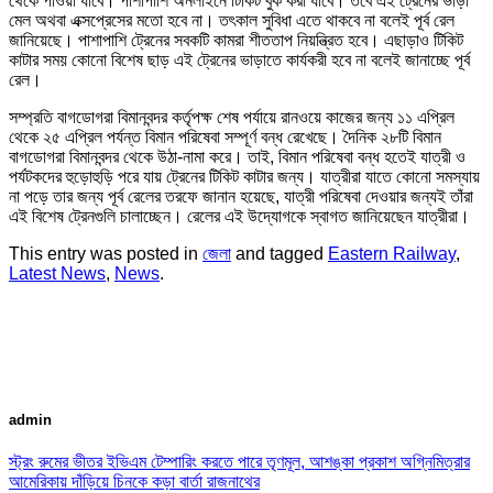
থেকে পাওয়া যাবে। পাশাপাশি অনলাইনে টিকিট বুক করা যাবে। তবে এই ট্রেনের ভাড়া
মেল অথবা এক্সপ্রেসের মতো হবে না। তৎকাল সুবিধা এতে থাকবে না বলেই পূর্ব রেল
জানিয়েছে। পাশাপাশি ট্রেনের সবকটি কামরা শীততাপ নিয়ন্ত্রিত হবে। এছাড়াও টিকিট
কাটার সময় কোনো বিশেষ ছাড় এই ট্রেনের ভাড়াতে কার্যকরী হবে না বলেই জানাচ্ছে পূর্ব
রেল।
সম্প্রতি বাগডোগরা বিমানবন্দর কর্তৃপক্ষ শেষ পর্যায়ে রানওয়ে কাজের জন্য ১১ এপ্রিল
থেকে ২৫ এপ্রিল পর্যন্ত বিমান পরিষেবা সম্পূর্ণ বন্ধ রেখেছে। দৈনিক ২৮টি বিমান
বাগডোগরা বিমানবন্দর থেকে উঠা-নামা করে। তাই, বিমান পরিষেবা বন্ধ হতেই যাত্রী ও
পর্যটকদের হুড়োহুড়ি পরে যায় ট্রেনের টিকিট কাটার জন্য। যাত্রীরা যাতে কোনো সমস্যায়
না পড়ে তার জন্য পূর্ব রেলের তরফে জানান হয়েছে, যাত্রী পরিষেবা দেওয়ার জন্যই তাঁরা
এই বিশেষ ট্রেনগুলি চালাচ্ছেন। রেলের এই উদ্যোগকে স্বাগত জানিয়েছেন যাত্রীরা।
This entry was posted in
জেলা
and tagged
Eastern Railway
,
Latest News
,
News
.
admin
স্ট্রং রুমের ভীতর ইভিএম টেম্পারিং করতে পারে তৃণমূল, আশঙ্কা প্রকাশ অগ্নিমিত্রার
আমেরিকায় দাঁড়িয়ে চিনকে কড়া বার্তা রাজনাথের