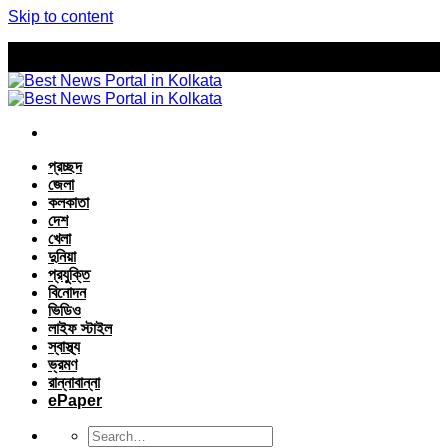
Skip to content
প্রচ্ছদ
জেলা
কলকাতা
দেশ
খেলা
দুনিয়া
প্রযুক্তি
বিনোদন
ভিডিও
লাইফ স্টাইল
স্বাস্থ্য
ভ্রমণ
রান্নাবান্না
ePaper