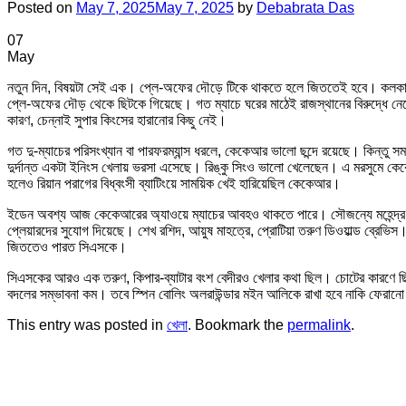
Posted on
May 7, 2025
May 7, 2025
by
Debabrata Das
07
May
নতুন দিন, বিষয়টা সেই এক। প্লে-অফের দৌড়ে টিকে থাকতে হলে জিততেই হবে। কলকাতা ন
প্লে-অফের দৌড় থেকে ছিটকে গিয়েছে। গত ম্যাচে ঘরের মাঠেই রাজস্থানের বিরুদ্ধে
কারণ, চেন্নাই সুপার কিংসের হারানোর কিছু নেই।
গত দু-ম্যাচের পরিসংখ্যান বা পারফরম্যান্স ধরলে, কেকেআর ভালো ছন্দে রয়েছে। কিন্ত
দুর্দান্ত একটা ইনিংস খেলায় ভরসা এসেছে। রিঙ্কু সিংও ভালো খেলেছেন। এ মরসুমে কেকেআ
হলেও রিয়ান পরাগের বিধ্বংসী ব্যাটিংয়ে সাময়িক খেই হারিয়েছিল কেকেআর।
ইডেন অবশ্য আজ কেকেআরের অ্যাওয়ে ম্যাচের আবহও থাকতে পারে। সৌজন্যে মহেন্দ্র সিং
প্লেয়ারদের সুযোগ দিয়েছে। শেখ রশিদ, আয়ুষ মাহত্রে, প্রোটিয়া তরুণ ডিওয়াল্ড ব্রেভিস।
জিততেও পারত সিএসকে।
সিএসকের আরও এক তরুণ, কিপার-ব্যাটার বংশ বেদীরও খেলার কথা ছিল। চোটের কারণে 
বদলের সম্ভাবনা কম। তবে স্পিন বোলিং অলরাউন্ডার মইন আলিকে রাখা হবে নাকি ফেরান
This entry was posted in
খেলা
. Bookmark the
permalink
.