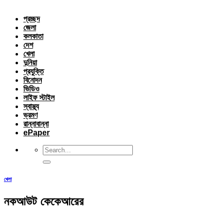
প্রচ্ছদ
জেলা
কলকাতা
দেশ
খেলা
দুনিয়া
প্রযুক্তি
বিনোদন
ভিডিও
লাইফ স্টাইল
স্বাস্থ্য
ভ্রমণ
রান্নাবান্না
ePaper
খেলা
নকআউট কেকেআরের