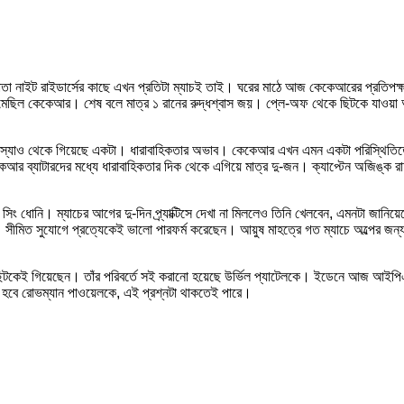
াইট রাইডার্সের কাছে এখন প্রতিটা ম্যাচই তাই। ঘরের মাঠে আজ কেকেআরের প্রতিপক্ষ চ
 নেমেছিল কেকেআর। শেষ বলে মাত্র ১ রানের রুদ্ধশ্বাস জয়। প্লে-অফ থেকে ছিটকে যাও
ু সমস্যাও থেকে গিয়েছে একটা। ধারাবাহিকতার অভাব। কেকেআর এখন এমন একটা পরিস্থিতিতে
র ব্যাটারদের মধ্যে ধারাবাহিকতার দিক থেকে এগিয়ে মাত্র দু-জন। ক্যাপ্টেন অজিঙ্ক রাহ
 ধোনি। ম্যাচের আগের দু-দিন প্র্যাক্টিসে দেখা না মিললেও তিনি খেলবেন, এমনটা জানি
 সীমিত সুযোগে প্রত্যেকেই ভালো পারফর্ম করেছেন। আয়ুষ মাহত্রে গত ম্যাচে অল্পের জন্য স
ছিটকেই গিয়েছেন। তাঁর পরিবর্তে সই করানো হয়েছে উর্ভিল প্যাটেলকে। ইডেনে আজ আইপ
ো হবে রোভম্যান পাওয়েলকে, এই প্রশ্নটা থাকতেই পারে।