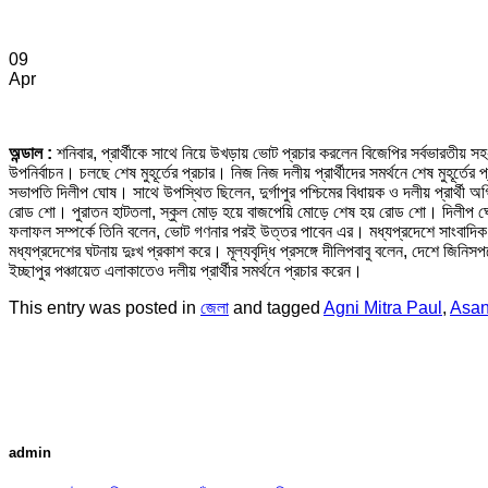
09
Apr
অন্ডাল :
শনিবার, প্রার্থীকে সাথে নিয়ে উখড়ায় ভোট প্রচার করলেন বিজেপির সর্বভারতীয়
উপনির্বাচন। চলছে শেষ মুহূর্তের প্রচার। নিজ নিজ দলীয় প্রার্থীদের সমর্থনে শেষ মুহূর্ত
সভাপতি দিলীপ ঘোষ। সাথে উপস্থিত ছিলেন, দুর্গাপুর পশ্চিমের বিধায়ক ও দলীয় প্রার্থী
রোড শো। পুরাতন হাটতলা, স্কুল মোড় হয়ে বাজপেয়ি মোড়ে শেষ হয় রোড শো। দিলীপ ঘোষ 
ফলাফল সম্পর্কে তিনি বলেন, ভোট গণনার পরই উত্তর পাবেন এর। মধ্যপ্রদেশে সাংবাদিক নি
মধ্যপ্রদেশের ঘটনায় দুঃখ প্রকাশ করে। মূল্যবৃদ্ধি প্রসঙ্গে দীলিপবাবু বলেন, দেশে জিনি
ইচ্ছাপুর পঞ্চায়েত এলাকাতেও দলীয় প্রার্থীর সমর্থনে প্রচার করেন।
This entry was posted in
জেলা
and tagged
Agni Mitra Paul
,
Asan
admin