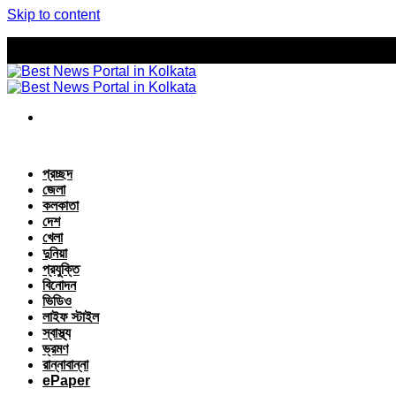
Skip to content
প্রচ্ছদ
জেলা
কলকাতা
দেশ
খেলা
দুনিয়া
প্রযুক্তি
বিনোদন
ভিডিও
লাইফ স্টাইল
স্বাস্থ্য
ভ্রমণ
রান্নাবান্না
ePaper