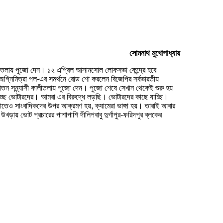
সোমনাথ মুখোপাধ্যায়
ী কালীতলায় পুজো দেন। ১২ এপ্রিল আসানসোল লোকসভা কেন্দ্রে হবে
্থী অগ্নিমিত্রা পল-এর সমর্থনে রোড শো করলেন বিজেপির সর্বভারতীয়
রাতন সন্ন্যাসী কালীতলায় পুজো দেন। পুজো শেষে সেখান থেকেই শুরু হয়
খাচ্ছে ভোটারদের। আমরা এর বিরুদ্ধে লড়ছি। ভোটারদের কাছে যাচ্ছি।
াতেও সাংবাদিকদের উপর আক্রমণ হয়, ক্যামেরা ভাঙ্গা হয়। তারাই আবার
খড়ায় ভোট প্রচারের পাশাপাশি দীলিপবাবু দুর্গাপুর-ফরিদপুর ব্লকের