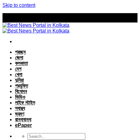
Skip to content
প্রচ্ছদ
জেলা
কলকাতা
দেশ
খেলা
দুনিয়া
প্রযুক্তি
বিনোদন
ভিডিও
লাইফ স্টাইল
স্বাস্থ্য
ভ্রমণ
রান্নাবান্না
ePaper