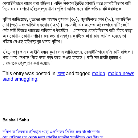
বেআইনিভাবে পাচার করা হচ্ছিল। এদিন সকালে ট্রাক্টর বোঝাই করে বেআইনিভাবে বালি
নিয়ে যাওয়ার পথে হরিশ্চন্দ্রপুর থানার পুলিশ আটক করে বালি ভর্তি চারটি ট্রাক্টরকে।
পুলিশ জানিয়েছে, ধৃতদের নাম মহম্মদ কুসবান (৩০), জুলফিকার শেখ (২০), আলাউদ্দিন
শেখ (৩১) এবং আতিউর রহমান ( ২০)। এমনকী, এর আগেও অবৈধভাবে মাটি কেটে
সেই মাটি বিহারে পাচারের অভিযোগ উঠেছিল। এক্ষেত্রে বেআইনিভাবে বালি বিহার ছাড়া
আর কোথায় কোথায় পাচার করা হত বা সমগ্র চক্রটিতে কারা কারা জড়িত রয়েছে তা
খতিয়ে দেখছে হরিশ্চন্দ্রপুর থানার পুলিশ।
হরিশ্চন্দ্রপুর থানার আইসি সঞ্জয় কুমার দাস জানিয়েছেন, বেআইনিভাবে বালি কাটা হচ্ছিল।
খবর পেয়ে সেখানে গিয়ে কাজ বন্ধ করে দেওয়া হয়েছে। বালি সহ চারটি ট্রাক্টর ও
চারজনকে গ্রেপ্তার করা হয়েছে।
This entry was posted in
জেলা
and tagged
malda
,
malda news
,
sand smuggling
.
Baishali Sahu
দক্ষিণ আফ্রিকায় ইতিহাস গড়ে একদিনের সিরিজ জয় বাংলাদেশের
রেল লাইনের ধার থেকে দশম শ্রেণির ছাত্রীর ক্ষতবিক্ষত দেহ উদ্ধার