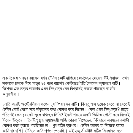
একদিকে ৪০ বছর বয়সেও যখন টেনিস কোর্ট দাপিয়ে বেড়াচ্ছেন সেরেনা উইলিয়ামস, তখন
সকলকে চমকে দিয়ে মাত্র ২৫ বছর বয়সেই কেরিয়ারে ইতি টানলেন অ্যাশলে বার্টি।
বিশ্বের এক নম্বর তারকার এমন সিদ্ধান্ত যেন বিশ্বাসই করতে পারছেন না তাঁর
অনুরাগীরা।
চলতি বছরই অস্ট্রেলিয়ান ওপেন চ্যাম্পিয়ন হন বার্টি। কিন্তু মাস দুয়েক যেতে না যেতেই
টেনিস কোর্ট থেকে সরে দাঁড়ানোর কথা ঘোষণা করে দিলেন। কেন এমন সিদ্ধান্ত? মাত্র
পঁচিশেই কেন ব়্যাকেট তুলে রাখছেন তিনি? ইনস্টাগ্রামে একটি ভিডিও পোস্ট করে নিজেই
দিলেন উত্তর। তিনটি গ্র্যান্ড স্ল্যামজয়ী অজি তারকা লিখেছেন, “কীভাবে অবসরের কথাটা
ঘোষণা করব বুঝতে পারছিলাম না। খুব কঠিন ব্যাপার। টেনিস আমায় যা দিয়েছে তাতে
আমি খুব খুশি। টেনিসে আমি পূর্ণতা পেয়েছি। এই মুহূর্তে এটাই সঠিক সিদ্ধান্ত মনে