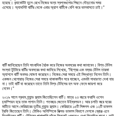
হয়েছে। ব়্যাকেটটা তুলে রেখে নিজের অন্য স্বপ্নগুলোর পিছনে দৌড়নোর সময়
এসেছে। অ্যাথলিট বার্টির থেকে এবার অ্য়াশ বার্টিকে বেশি করে ভালবাসতে চাই।”
বার্টি জানিয়েছেন তিনি সাংবাদিক বৈঠক করে নিজের অবসরের কথা জানাবেন। বিশ্ব টেনিস
সংস্থা টুইটারে বার্টির অবসরের কথা জানিয়ে লিখেছে, “বিশ্বের এক নম্বর টেনিস তারকা
অ্যাশলে বার্টি অবসর ঘোষণা করেছেন। নিজের সেরা সময়ে এই সিদ্ধান্ত নিলেন তিনি।
একজন খেলোয়াড় নিজের সেরা সময়ে থাকাকালীন সরে যাচ্ছেন, এমনটা সাধারণত দেখা যায়
না। তাই বার্টি যা করেছেন তাতে তিনি বিশ্ব টেনিসের হল অফ ফেমে জায়গা করে
নেবেন।”
২০১৯ সালে প্রথম গ্র্যান্ড স্ল্যাম জিতেছিলেন বার্টি। মাত্র ২৩ বছরে ফরাসি ওপেন
চ্যাম্পিয়ন হয়ে তাক লাগান তিনি। গতবছর জেতেন উইম্বলডন। আর চলতি বছর ঘরের
মাটিতে আসে কেরিয়ারের তৃতীয় গ্র্যান্ড স্ল্যাম। কেরিয়ারে ১৫টি সিঙ্গলস এবং ১২টি ডাবলস
ট্রফি জিতেছেন তিনি। টোকিও অলিম্পিকে মিক্সড ডাবলস বিভাগে দেশকে ব্রোঞ্জ এনে
দিয়েছিলেন বার্টি। টেনিসের পাশাপাশি তাঁকে ক্রিকেট খেলতেও দেখা গিয়েছিল মাঝে। তাই