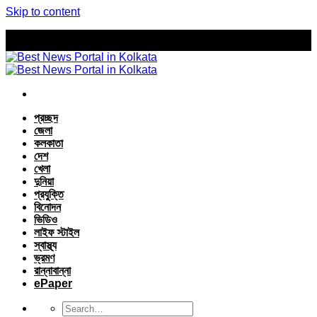
Skip to content
প্রচ্ছদ
জেলা
কলকাতা
দেশ
খেলা
দুনিয়া
প্রযুক্তি
বিনোদন
ভিডিও
লাইফ স্টাইল
স্বাস্থ্য
ভ্রমণ
রান্নাবান্না
ePaper