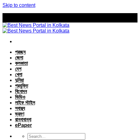
Skip to content
প্রচ্ছদ
জেলা
কলকাতা
দেশ
খেলা
দুনিয়া
প্রযুক্তি
বিনোদন
ভিডিও
লাইফ স্টাইল
স্বাস্থ্য
ভ্রমণ
রান্নাবান্না
ePaper