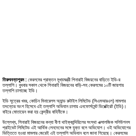
তিরুবনন্তপুরম :
কেরলমের প্রাক্তন মুখ্যমন্ত্রী পিনারাই বিজয়নের বাড়িতে ইডি-র
তল্লাশি। বুধবার সকাল থেকে পিনারাই বিজয়নের বাড়ি-সহ কেরলমের ১০টি জায়গায়
তল্লাশি চালাচ্ছে ইডি।
ইডি সূত্রের খবর, কোচিন মিনারেলস অ্যান্ড রুটাইল লিমিটেড (সিএমআরএল) মামলার
তদন্তের অংশ হিসেবে এই তল্লাশি অভিযান চালায় এনফোর্সমেন্ট ডিরেক্টরেট (ইডি)।
বাইরে মোতায়েন করা হয় কেন্দ্রীয় বাহিনীকে।
উল্লেখ্য, পিনারাই বিজয়নের কন্যা বীণা থাইক্কান্দিয়িলের সংস্থা এক্সালজিক সলিউশনস
প্রাইভেট লিমিটেড এই আর্থিক লেনদেনের সঙ্গে যুক্ত বলে অভিযোগ। ওই অভিযোগের
ভিত্তিতে হওয়া মামলার জেরেই এই তল্লাশি অভিযান বলে জানা গিয়েছে। কেরলমের