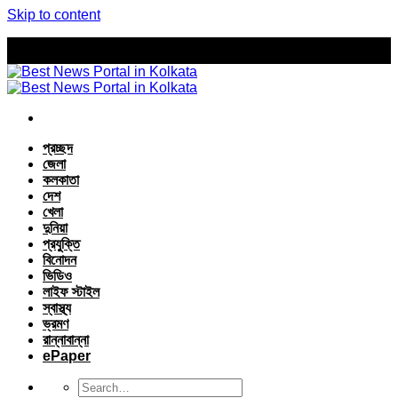
Skip to content
প্রচ্ছদ
জেলা
কলকাতা
দেশ
খেলা
দুনিয়া
প্রযুক্তি
বিনোদন
ভিডিও
লাইফ স্টাইল
স্বাস্থ্য
ভ্রমণ
রান্নাবান্না
ePaper