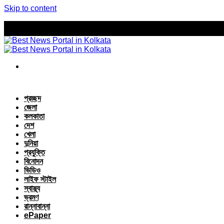
Skip to content
প্রচ্ছদ
জেলা
কলকাতা
দেশ
খেলা
দুনিয়া
প্রযুক্তি
বিনোদন
ভিডিও
লাইফ স্টাইল
স্বাস্থ্য
ভ্রমণ
রান্নাবান্না
ePaper