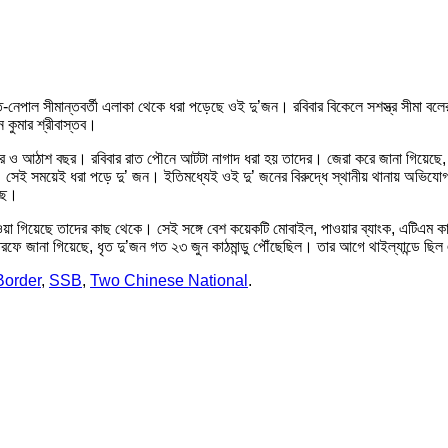
েপাল সীমান্তবর্তী এলাকা থেকে ধরা পড়েছে ওই দু’জন। রবিবার বিকেলে সশস্ত্র সীমা বল
কুমার শ্রীবাস্তব।
বছর ও আঠাশ বছর। রবিবার রাত পৌনে আটটা নাগাদ ধরা হয় তাদের। জেরা করে জানা গিয়েছে, 
 সেই সময়েই ধরা পড়ে দু’ জন। ইতিমধ্যেই ওই দু’ জনের বিরুদ্ধে স্থানীয় থানায় অভিযো
েছে।
াওয়া গিয়েছে তাদের কাছ থেকে। সেই সঙ্গে বেশ কয়েকটি মোবাইল, পাওয়ার ব্যাংক, এটিএম কা
তরফে জানা গিয়েছে, ধৃত দু’জন গত ২৩ জুন কাঠমান্ডু পৌঁছেছিল। তার আগে থাইল্যান্ডে 
Border
,
SSB
,
Two Chinese National
.