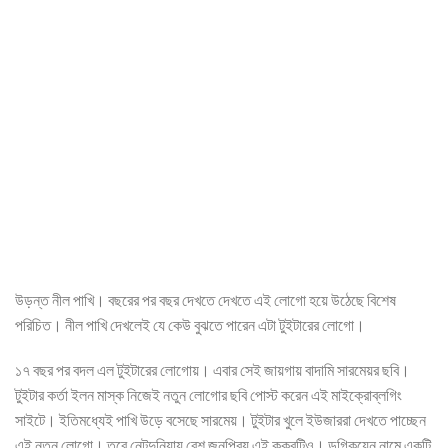
উড়ন্ত নীল পাখি। বছরের পর বছর দেখতে দেখতে এই লোগো হয়ে উঠেছে বিশেষ
পরিচিত। নীল পাখি দেখলেই যে কেউ বুঝতে পারেন এটা টুইটারের লোগো।
১৭ বছর পর বদল এল টুইটারের লোগোয়। এবার সেই জায়গায় বাদামি সারমেয়র ছবি।
টুইটার কর্তা ইলন মাস্ক নিজেই নতুন লোগোর ছবি পোস্ট করেন এই মাইক্রোব্লগিং
সাইটে। ইতিমধ্যেই পাখি উড়ে বসেছে সারমেয়। টুইটার খুলে ইউজাররা দেখতে পাচ্ছেন
এই নতুন লোগো। তবে নেটদুনিয়ায় বেশ জনপ্রিয় এই কুকুরটিও। ডগিকয়েন নামে একটি