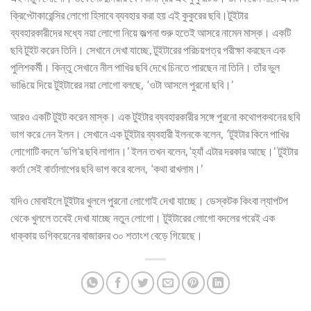
ক্রিপ্টোকারেন্সির লোগো হিসাবে ব্যবহার করা হয় এই কুকুরের ছবি।টুইটার
ব্যবহারকারীদের মধ্যে নয়া লোগো নিয়ে জল্পনা শুরু হতেই আসরে নামেন মাস্ক। একটি
ছবি টুইট করেন তিনি। সেখানে দেখা যাচ্ছে, টুইটারের পরিচয়পত্র পরীক্ষা করছেন এক
পুলিশকর্মী। কিন্তু সেখানে নীল পাখির ছবি দেখে চিনতে পারছেন না তিনি। তাঁর ভুল
ভাঙিয়ে দিয়ে টুইটারের নয়া লোগো বলছে, ‘ওটা আসলে পুরনো ছবি।’
আরও একটি টুইট করেন মাস্ক। এক টুইটার ব্যবহারকারীর সঙ্গে পুরনো কথোপকথনের ছবি
ভাগ করে নেন ইলন। সেখানে এক টুইটার ব্যবহারী ইলনকে বলেন, ‘টুইটার কিনে পাখির
লোগোটি বদলে ‘ডগি’র ছবি লাগান।’ ইলন তখন বলেন, ‘হ্যাঁ এটার দরকার আছে।’ টুইটার
কর্তা সেই বার্তালাপের ছবি ভাগ করে বলেন, ‘কথা রাখলাম।’
যদিও মোবাইলে টুইটার খুললে পুরনো লোগোই দেখা যাচ্ছে। ডেস্কটক কিংবা ল্যাপটপ
থেকে খুললে তবেই দেখা যাচ্ছে নতুন লোগো। টুইটারের লোগো বদলের পরেই এক
ধাক্কায় ডগিকয়েনের বাজারদর ৩০ শতাংশ বেড়ে গিয়েছে।