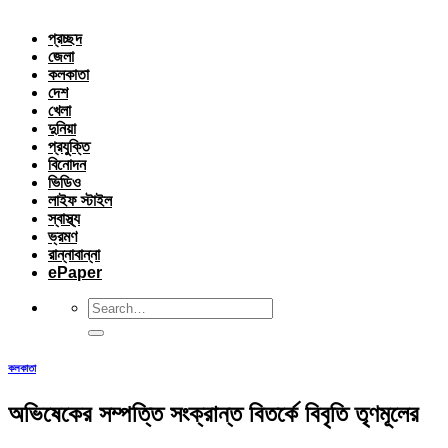
প্রচ্ছদ
জেলা
কলকাতা
দেশ
খেলা
দুনিয়া
প্রযুক্তি
বিনোদন
ভিডিও
লাইফ স্টাইল
স্বাস্থ্য
ভ্রমণ
রান্নাবান্না
ePaper
কলকাতা
অভিষেকের সম্পত্তি সংক্রান্ত বিতর্কে বিবৃতি তৃণমূলের