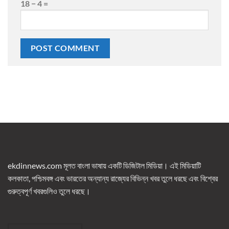
18 − 4 =
ekdinnews.com মূলত বাংলা ভাষায় একটি ডিজিটাল মিডিয়া। এই মিডিয়াটি
কলকাতা, পশ্চিমবঙ্গ এবং ভারতের অন্যান্য রাজ্যের বিভিন্ন খবর তুলে ধরছে এবং বিশ্বের
গুরুত্বপূর্ণ খবরগুলিও তুলে ধরছে।