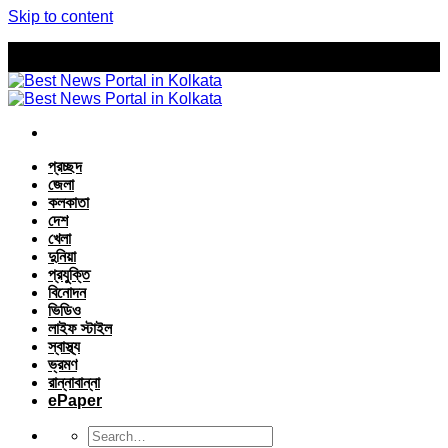
Skip to content
প্রচ্ছদ
জেলা
কলকাতা
দেশ
খেলা
দুনিয়া
প্রযুক্তি
বিনোদন
ভিডিও
লাইফ স্টাইল
স্বাস্থ্য
ভ্রমণ
রান্নাবান্না
ePaper