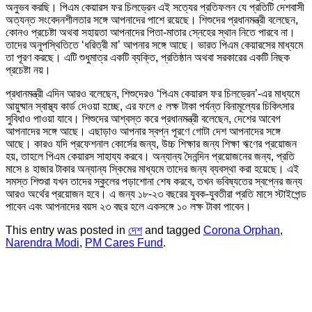
অনুভব করছি। পিএম কেয়ারস ফর চিলড্রেন এই সত্যের প্রতিফলন যে প্রতিটি দেশবাসী
অত্যন্ত সংবেদনশীলতার সঙ্গে আপনাদের পাশে রয়েছে। শিশুদের প্রধানমন্ত্রী বলেছেন,
কোনও প্রচেষ্টা অথবা সহায়তা আপনাদের পিতা-মাতার স্নেহের স্থান নিতে পারবে না।
তাদের অনুপস্থিতিতে ‘ধরিত্রী মা’ আপনার সঙ্গে আছে। ভারত পিএম কেয়ারসের মাধ্যমে
তা পূরণ করছে। এটি শুধুমাত্র একটি ব্যক্তি, প্রতিষ্ঠান অথবা সরকারের একটি নিছক
প্রচেষ্টা নয়।
প্রধানমন্ত্রী এদিন আরও বলেছেন, শিশুদেরও ‘পিএম কেয়ারস ফর চিলড্রেন’-এর মাধ্যমে
আয়ুষ্মান স্বাস্থ্য কার্ড দেওয়া হচ্ছে, এর ফলে ৫ লক্ষ টাকা পর্যন্ত বিনামূল্যের চিকিৎসার
সুবিধাও পাওয়া যাবে। শিশুদের আশ্বস্ত করে প্রধানমন্ত্রী বলেছেন, দেশের আবেগ
আপনাদের সঙ্গে আছে। এছাড়াও আপনার স্বপ্ন পূরণে গোটা দেশ আপনাদের সঙ্গে
আছে। কারও যদি প্রফেশনাল কোর্সের জন্য, উচ্চ শিক্ষার জন্য শিক্ষা ঋণের প্রয়োজন
হয়, তাহলে পিএম কেয়ারস সাহায্য করবে। অন্যান্য দৈনন্দিন প্রয়োজনের জন্য, প্রতি
মাসে ৪ হাজার টাকার অন্যান্য স্কিমের মাধ্যমে তাদের জন্য ব্যবস্থা করা হয়েছে। এই
সমস্ত শিশুরা যখন তাদের স্কুলের পড়াশোনা শেষ করবে, তখন ভবিষ্যতের স্বপ্নের জন্য
আরও অর্থের প্রয়োজন হবে। এ জন্য ১৮-২৩ বছরের যুবক-যুবতীরা প্রতি মাসে স্টাইপেন্ড
পাবেন এবং আপনাদের বয়স ২৩ বছর হলে একসঙ্গে ১০ লক্ষ টাকা পাবেন।
This entry was posted in
দেশ
and tagged
Corona Orphan
,
Narendra Modi
,
PM Cares Fund
.